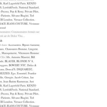
li
,
Karl Lagerfeld Paris
,
KENZO
S
,
Lords&Fools
,
National Standard
,
o Pecora
,
Pep & Rony
,
Private Pilot
,
 Pariente
,
Silvano Biagini
,
Ted
ER London
,
Versace Collection
,
SACE JEANS COUTURE
,
Vivienne
wood
entaires:
Commentaires fermés
sur
tit air de Dolce Vita…
GB
sé dans:
Accessoires
,
Bijoux fantaisie
,
aux
,
Chaussures Homme
,
Lingerie
,
k
,
Maroquinerie
,
Vêtements Homme
 Clés:
8Js
,
Antonio Maurizi
,
Bill
ade
,
BLAUER
,
BLONDE N° 8
,
leggers
,
BOWERY NYC
,
Dolce &
ana
,
Doucal'S
,
DSQUARED2
,
REZZED
,
Ego
,
Essentiel
,
Frankie
llo
,
Giorgio
,
Jacob Cohen
,
Jan
en
,
Jean-Batiste Rautureau
,
Just
li
,
Karl Lagerfeld Paris
,
KENZO
S
,
Lords&Fools
,
National Standard
,
o Pecora
,
Pep & Rony
,
Private Pilot
,
 Pariente
,
Silvano Biagini
,
Ted
ER London
,
Versace Collection
,
SACE JEANS COUTURE
,
Vivienne