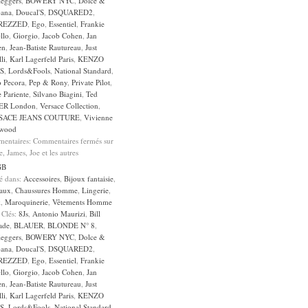
leggers
,
BOWERY NYC
,
Dolce &
ana
,
Doucal'S
,
DSQUARED2
,
REZZED
,
Ego
,
Essentiel
,
Frankie
llo
,
Giorgio
,
Jacob Cohen
,
Jan
en
,
Jean-Batiste Rautureau
,
Just
li
,
Karl Lagerfeld Paris
,
KENZO
S
,
Lords&Fools
,
National Standard
,
o Pecora
,
Pep & Rony
,
Private Pilot
,
 Pariente
,
Silvano Biagini
,
Ted
ER London
,
Versace Collection
,
SACE JEANS COUTURE
,
Vivienne
wood
entaires:
Commentaires fermés
sur
e, James, Joe et les autres
GB
sé dans:
Accessoires
,
Bijoux fantaisie
,
aux
,
Chaussures Homme
,
Lingerie
,
k
,
Maroquinerie
,
Vêtements Homme
 Clés:
8Js
,
Antonio Maurizi
,
Bill
ade
,
BLAUER
,
BLONDE N° 8
,
leggers
,
BOWERY NYC
,
Dolce &
ana
,
Doucal'S
,
DSQUARED2
,
REZZED
,
Ego
,
Essentiel
,
Frankie
llo
,
Giorgio
,
Jacob Cohen
,
Jan
en
,
Jean-Batiste Rautureau
,
Just
li
,
Karl Lagerfeld Paris
,
KENZO
S
,
Lords&Fools
,
National Standard
,