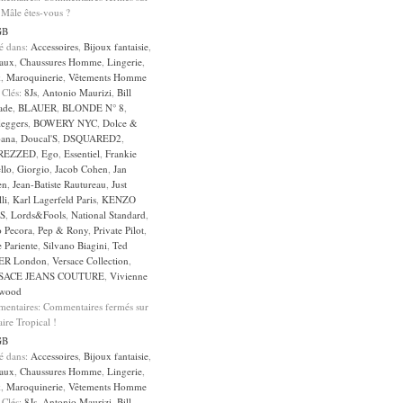
 Mâle êtes-vous ?
GB
sé dans:
Accessoires
,
Bijoux fantaisie
,
aux
,
Chaussures Homme
,
Lingerie
,
k
,
Maroquinerie
,
Vêtements Homme
 Clés:
8Js
,
Antonio Maurizi
,
Bill
ade
,
BLAUER
,
BLONDE N° 8
,
leggers
,
BOWERY NYC
,
Dolce &
ana
,
Doucal'S
,
DSQUARED2
,
REZZED
,
Ego
,
Essentiel
,
Frankie
llo
,
Giorgio
,
Jacob Cohen
,
Jan
en
,
Jean-Batiste Rautureau
,
Just
li
,
Karl Lagerfeld Paris
,
KENZO
S
,
Lords&Fools
,
National Standard
,
o Pecora
,
Pep & Rony
,
Private Pilot
,
 Pariente
,
Silvano Biagini
,
Ted
ER London
,
Versace Collection
,
SACE JEANS COUTURE
,
Vivienne
wood
entaires:
Commentaires fermés
sur
aire Tropical !
GB
sé dans:
Accessoires
,
Bijoux fantaisie
,
aux
,
Chaussures Homme
,
Lingerie
,
k
,
Maroquinerie
,
Vêtements Homme
 Clés:
8Js
,
Antonio Maurizi
,
Bill