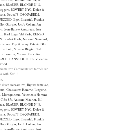
ade
,
BLAUER
,
BLONDE N° 8
,
leggers
,
BOWERY NYC
,
Dolce &
ana
,
Doucal'S
,
DSQUARED2
,
REZZED
,
Ego
,
Essentiel
,
Frankie
llo
,
Giorgio
,
Jacob Cohen
,
Jan
en
,
Jean-Batiste Rautureau
,
Just
li
,
Karl Lagerfeld Paris
,
KENZO
S
,
Lords&Fools
,
National Standard
,
o Pecora
,
Pep & Rony
,
Private Pilot
,
 Pariente
,
Silvano Biagini
,
Ted
ER London
,
Versace Collection
,
SACE JEANS COUTURE
,
Vivienne
wood
entaires:
Commentaires fermés
sur
o with Karl !
GB
sé dans:
Accessoires
,
Bijoux fantaisie
,
aux
,
Chaussures Homme
,
Lingerie
,
k
,
Maroquinerie
,
Vêtements Homme
 Clés:
8Js
,
Antonio Maurizi
,
Bill
ade
,
BLAUER
,
BLONDE N° 8
,
leggers
,
BOWERY NYC
,
Dolce &
ana
,
Doucal'S
,
DSQUARED2
,
REZZED
,
Ego
,
Essentiel
,
Frankie
llo
,
Giorgio
,
Jacob Cohen
,
Jan
en
,
Jean-Batiste Rautureau
,
Just