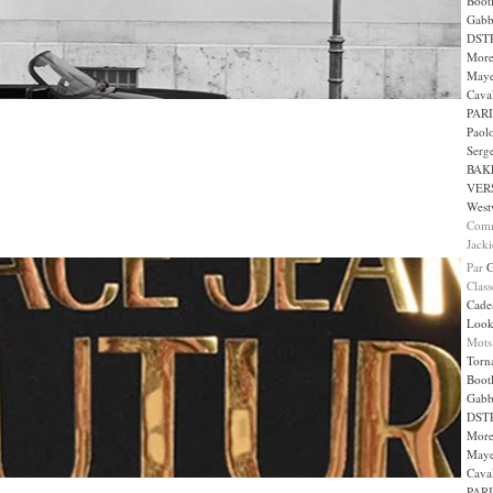
Boot
Gabb
DST
More
May
Caval
PARI
Paol
Serge
BAK
VER
West
Comm
Jacki
Par
Clas
Cade
Loo
Mots
Torn
Boot
Gabb
DST
More
May
Caval
PARI