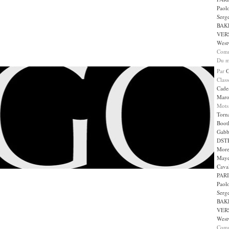
Paol
Serge
BAK
VER
West
Comm
Du m
Par
Clas
Cade
Maro
Mots
Torn
Boot
Gabb
DST
More
May
Caval
PARI
Paol
Serge
BAK
VER
West
Comm