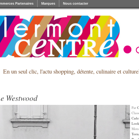
mmerces Partenaires
Marques
Nous contacter
En un seul clic, l'actu shopping, détente, culinaire et cultu
ne Westwood
Par
Clas
Cade
Loo
Mots
Torn