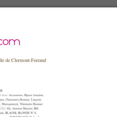
relle de Clermont-Ferrand
GB
sé dans:
Accessoires
,
Bijoux fantaisie
,
aux
,
Chaussures Homme
,
Lingerie
,
k
,
Maroquinerie
,
Vêtements Homme
 Clés:
8Js
,
Antonio Maurizi
,
Bill
ade
,
BLAUER
,
BLONDE N° 8
,