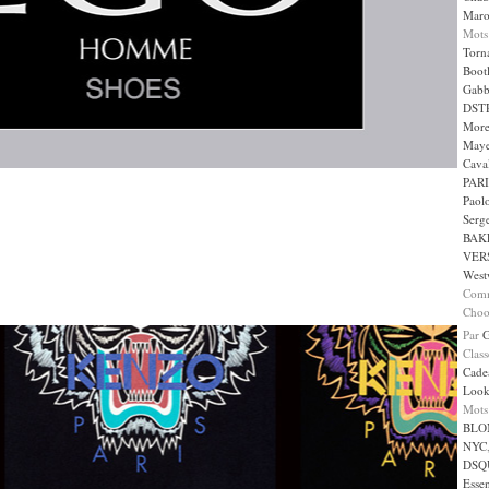
Maro
Mots
Torn
Boot
Gabb
DST
More
May
Caval
PARI
Paol
Serge
BAK
VER
West
Comm
Choo
Par
Clas
Cade
Loo
Mots
BLO
NYC
DSQ
Essen