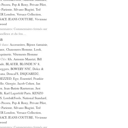
o Pecora
,
Pep & Rony
,
Private Pilot
,
 Pariente
,
Silvano Biagini
,
Ted
ER London
,
Versace Collection
,
SACE JEANS COUTURE
,
Vivienne
wood
entaires:
Commentaires fermés
sur
oelleux et du feu…
GB
sé dans:
Accessoires
,
Bijoux fantaisie
,
aux
,
Chaussures Homme
,
Look
,
quinerie
,
Vêtements Homme
 Clés:
8Js
,
Antonio Maurizi
,
Bill
ade
,
BLAUER
,
BLONDE N° 8
,
leggers
,
BOWERY NYC
,
Dolce &
ana
,
Doucal'S
,
DSQUARED2
,
REZZED
,
Ego
,
Essentiel
,
Frankie
llo
,
Giorgio
,
Jacob Cohen
,
Jan
en
,
Jean-Batiste Rautureau
,
Just
li
,
Karl Lagerfeld Paris
,
KENZO
S
,
Lords&Fools
,
National Standard
,
o Pecora
,
Pep & Rony
,
Private Pilot
,
 Pariente
,
Silvano Biagini
,
Ted
ER London
,
Versace Collection
,
SACE JEANS COUTURE
,
Vivienne
wood
entaires:
Commentaires fermés
sur