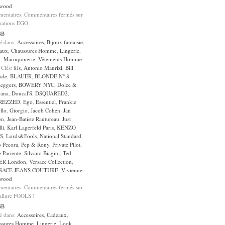
wood
entaires:
Commentaires fermés
sur
irations EGO
GB
sé dans:
Accessoires
,
Bijoux fantaisie
,
aux
,
Chaussures Homme
,
Lingerie
,
k
,
Maroquinerie
,
Vêtements Homme
 Clés:
8Js
,
Antonio Maurizi
,
Bill
ade
,
BLAUER
,
BLONDE N° 8
,
leggers
,
BOWERY NYC
,
Dolce &
ana
,
Doucal'S
,
DSQUARED2
,
REZZED
,
Ego
,
Essentiel
,
Frankie
llo
,
Giorgio
,
Jacob Cohen
,
Jan
en
,
Jean-Batiste Rautureau
,
Just
li
,
Karl Lagerfeld Paris
,
KENZO
S
,
Lords&Fools
,
National Standard
,
o Pecora
,
Pep & Rony
,
Private Pilot
,
 Pariente
,
Silvano Biagini
,
Ted
ER London
,
Versace Collection
,
SACE JEANS COUTURE
,
Vivienne
wood
entaires:
Commentaires fermés
sur
allure FOOLS !
GB
sé dans:
Accessoires
,
Cadeaux
,
ssures Homme
,
Lingerie
,
Look
,