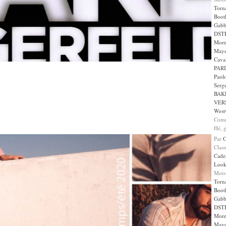
Torn
Boot
Gabb
DST
More
May
Caval
PARI
Paol
Serge
BAK
VER
West
Comm
Hé, g
Par
Clas
Cade
Loo
Mots
Torn
Boot
Gabb
DST
More
May