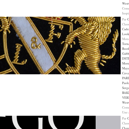
West
Comm
Insp
Par
Clas
Cade
Loo
Mots
Torn
Boot
Gabb
DST
More
May
Caval
PARI
Paol
Serge
BAK
VER
West
Comm
Une 
Par
Clas
Chau