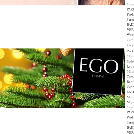
Caval
PARI
Paol
Serge
BAK
VER
West
Comm
Un pe
Par
Clas
Cade
Loo
Mots
Torn
Boot
Gabb
DST
More
May
Caval
PARI
Paol
Serge
BAK
VER