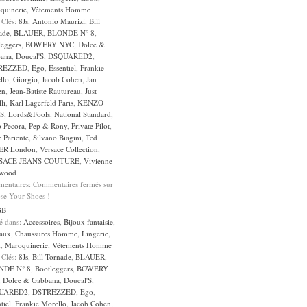
quinerie
,
Vêtements Homme
 Clés:
8Js
,
Antonio Maurizi
,
Bill
ade
,
BLAUER
,
BLONDE N° 8
,
leggers
,
BOWERY NYC
,
Dolce &
ana
,
Doucal'S
,
DSQUARED2
,
REZZED
,
Ego
,
Essentiel
,
Frankie
llo
,
Giorgio
,
Jacob Cohen
,
Jan
en
,
Jean-Batiste Rautureau
,
Just
li
,
Karl Lagerfeld Paris
,
KENZO
S
,
Lords&Fools
,
National Standard
,
o Pecora
,
Pep & Rony
,
Private Pilot
,
 Pariente
,
Silvano Biagini
,
Ted
ER London
,
Versace Collection
,
SACE JEANS COUTURE
,
Vivienne
wood
entaires:
Commentaires fermés
sur
se Your Shoes !
GB
sé dans:
Accessoires
,
Bijoux fantaisie
,
aux
,
Chaussures Homme
,
Lingerie
,
k
,
Maroquinerie
,
Vêtements Homme
 Clés:
8Js
,
Bill Tornade
,
BLAUER
,
NDE N° 8
,
Bootleggers
,
BOWERY
,
Dolce & Gabbana
,
Doucal'S
,
UARED2
,
DSTREZZED
,
Ego
,
tiel
,
Frankie Morello
,
Jacob Cohen
,