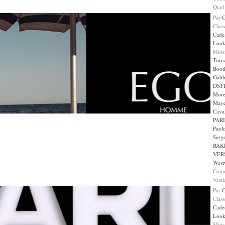
Quel
Par
Clas
Cade
Loo
Mots
Torn
Boot
Gabb
DST
More
May
Caval
PARI
Paol
Serge
BAK
VER
West
Comm
Vesti
Par
Clas
Cade
Loo
Mots