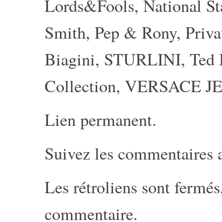
Lords&Fools
,
National S
Smith
,
Pep & Rony
,
Priva
Biagini
,
STURLINI
,
Ted
Collection
,
VERSACE J
Lien permanent
.
Suivez les commentaires 
Les rétroliens sont fermé
commentaire
.