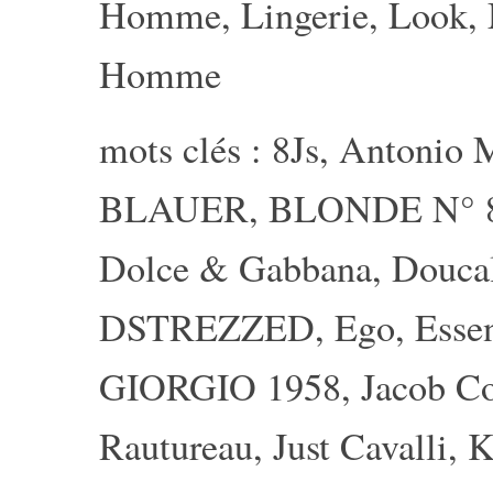
Homme
,
Lingerie
,
Look
,
Homme
mots clés :
8Js
,
Antonio M
BLAUER
,
BLONDE N° 
Dolce & Gabbana
,
Douca
DSTREZZED
,
Ego
,
Essen
GIORGIO 1958
,
Jacob C
Rautureau
,
Just Cavalli
,
K