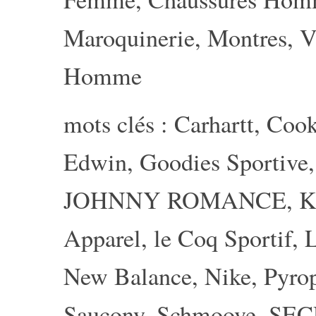
Maroquinerie
,
Montres
,
V
Homme
mots clés :
Carhartt
,
Coo
Edwin
,
Goodies Sportive
JOHNNY ROMANCE
,
K
Apparel
,
le Coq Sportif
,
New Balance
,
Nike
,
Pyro
Saucony
,
Schmoove
,
SEC