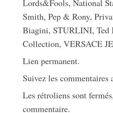
Lords&Fools
,
National S
Smith
,
Pep & Rony
,
Priva
Biagini
,
STURLINI
,
Ted
Collection
,
VERSACE J
Lien permanent
.
Suivez les commentaires 
Les rétroliens sont fermé
commentaire
.