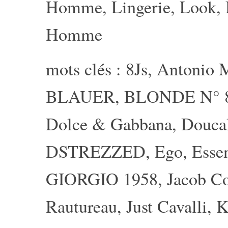
Homme
,
Lingerie
,
Look
,
Homme
mots clés :
8Js
,
Antonio M
BLAUER
,
BLONDE N° 
Dolce & Gabbana
,
Douca
DSTREZZED
,
Ego
,
Essen
GIORGIO 1958
,
Jacob C
Rautureau
,
Just Cavalli
,
K