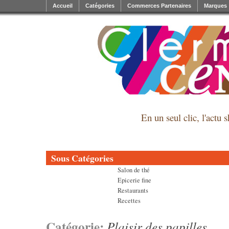
Accueil
Catégories
Commerces Partenaires
Marques
En un seul clic, l'actu 
Sous Catégories
Salon de thé
Epicerie fine
Restaurants
Recettes
Catégorie:
Plaisir des papilles