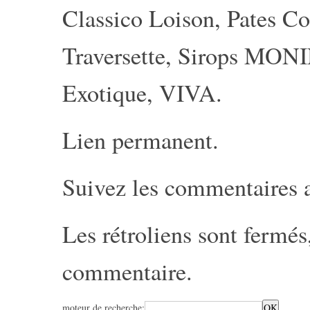
Classico Loison
,
Pates C
Traversette
,
Sirops MON
Exotique
,
VIVA
.
Lien permanent
.
Suivez les commentaires 
Les rétroliens sont fermé
commentaire
.
moteur de recherche: