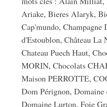
mots clés :
Alain Milliat
,
Ariake
,
Bieres Alaryk
,
Bi
Cap'mundo
,
Champagne
d'Estoublon
,
Château La 
Chateau Puech Haut
,
Choc
MORIN
,
Chocolats CH
Maison PERROTTE
,
CO
Dom Pérignon
,
Domaine 
Domaine Lurton
,
Foie Gr