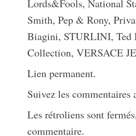
Lords&Fools
,
National S
Smith
,
Pep & Rony
,
Priva
Biagini
,
STURLINI
,
Ted
Collection
,
VERSACE J
Lien permanent
.
Suivez les commentaires 
Les rétroliens sont fermé
commentaire
.