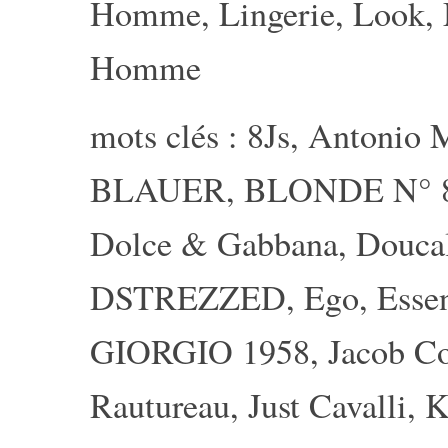
Homme
,
Lingerie
,
Look
,
Homme
mots clés :
8Js
,
Antonio M
BLAUER
,
BLONDE N° 
Dolce & Gabbana
,
Douca
DSTREZZED
,
Ego
,
Essen
GIORGIO 1958
,
Jacob C
Rautureau
,
Just Cavalli
,
K