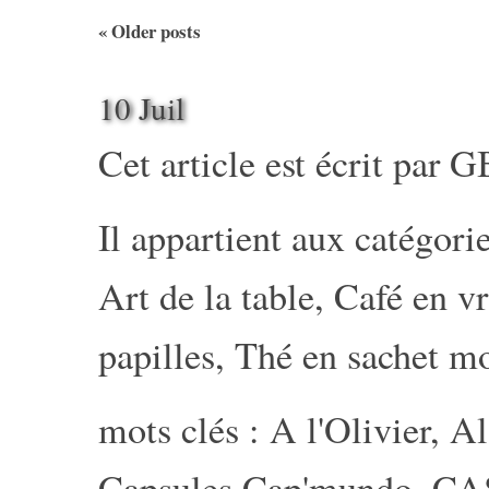
«
Older posts
10 Juil
Cet article est écrit par
G
Il appartient aux catégorie
Art de la table
,
Café en v
papilles
,
Thé en sachet m
mots clés :
A l'Olivier
,
Al
Capsules Cap'mundo
,
CA