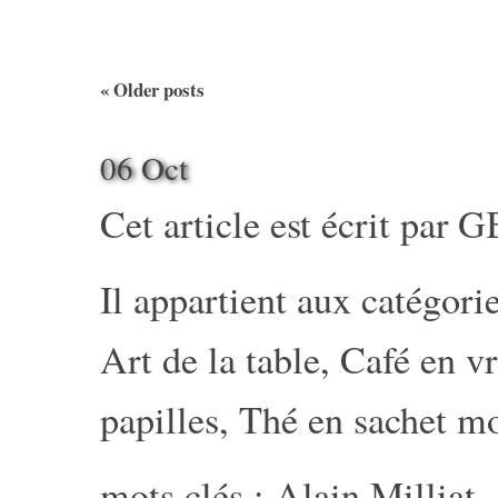
«
Older posts
06 Oct
Cet article est écrit par
G
Il appartient aux catégorie
Art de la table
,
Café en v
papilles
,
Thé en sachet m
mots clés :
Alain Milliat
,