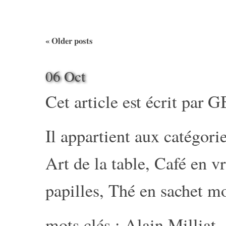
«
Older posts
06 Oct
Cet article est écrit par
G
Il appartient aux catégorie
Art de la table
,
Café en v
papilles
,
Thé en sachet m
mots clés :
Alain Milliat
,