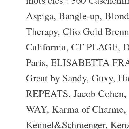
mots clés :
360 Caschemi
Aspiga
,
Bangle-up
,
Blond
Therapy
,
Clio Gold Brenn
California
,
CT PLAGE
,
D
Paris
,
ELISABETTA FR
Great by Sandy
,
Guxy
,
Ha
REPEATS
,
Jacob Cohen
,
WAY
,
Karma of Charme
,
Kennel&Schmenger
,
Ken