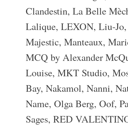
Clandestin
,
La Belle Mèc
Lalique
,
LEXON
,
Liu-Jo
Majestic
,
Manteaux
,
Mari
MCQ by Alexander McQ
Louise
,
MKT Studio
,
Mos
Bay
,
Nakamol
,
Nanni
,
Nat
Name
,
Olga Berg
,
Oof
,
Pa
Sages
,
RED VALENTIN