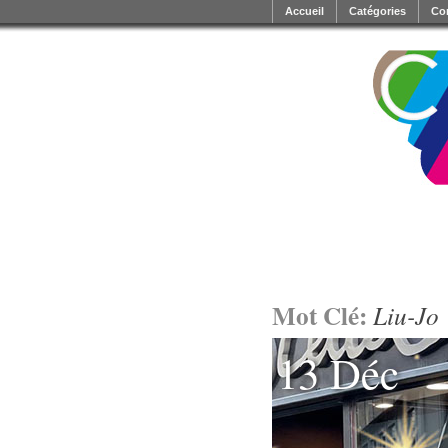
Accueil
Catégories
Co
Mot Clé:
Liu-Jo
13 Déc