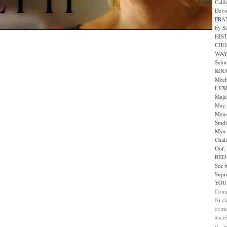
Calif
Devo
FRA
by S
HIS
CHO
WAY
Schm
KOC
Mèc
LEX
Majes
May 
Mens
Stud
Mya 
Chai
Oof
,
RED
See 
Supr
YOU
Comm
Ni cl
extra
ancr