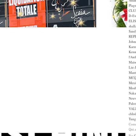
Anai
Plag
CLU
D-Ex
ELI
shall
Sand
REP
John
Karm
Kenn
l'Ate
Maiso
Liu-
Mant
MCQ 
Mexi
Mos
Naka
Neuv
Palom
VAL
chlo
Tung
Comm
Qui a
Par