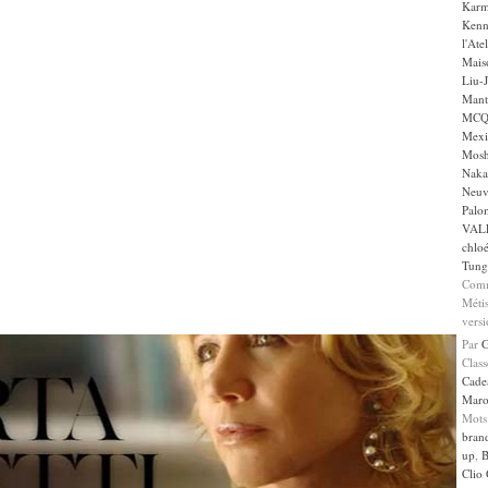
Karm
Kenn
l'Ate
Maiso
Liu-
Mant
MCQ 
Mexi
Mos
Naka
Neuv
Palom
VAL
chlo
Tung
Comm
Métis
versi
Par
Clas
Cade
Maro
Mots
bran
up
,
B
Clio