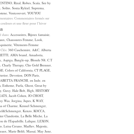
ENTINO
,
Rizal
,
Robes
,
Scaïa
,
See by
é
,
Solito
,
Sonia Rykiel
,
Suprema
,
stene
,
Ventcouvert
,
YOUYOU
entaires:
Commentaires fermés
sur
 couleurs et une fleur pour l’hiver
GB
sé dans:
Accessoires
,
Bijoux fantaisie
,
aux
,
Chaussures Femme
,
Look
,
quinerie
,
Vêtements Femme
 Clés:
360 Caschemire
,
A&C
,
Alberta
RETTI
,
AMA brand
,
Amadoria
,
k
,
Aspiga
,
Bangle-up
,
Blonde N8
,
C.T
e
,
Charly Therapy
,
Clio Gold Brenner
,
SE
,
Colors of California
,
CT PLAGE
,
terior
,
Devotion
,
DON Paris
,
SABETTA FRANCHI
,
en Inde
,
en
a
,
Estheme
,
Furla
,
Ghost
,
Great by
y
,
Guxy
,
Hale Bob
,
High
,
HISTORY
EATS
,
Jacob Cohen
,
JO CHOST
,
ny Was
,
Jorgina
,
Jupes
,
K WAY
,
a of Charme
,
Kennel Schmenger
,
el&Schmenger
,
Kenzo
,
KOCCA
,
lier Clandestin
,
La Belle Mèche
,
La
n de l'Espadrille
,
Lalique
,
LEXON
,
Jo
,
Luisa Cerano
,
Madluv
,
Majestic
,
eaux
,
Marie Beldi
,
Massaï
,
May June
,