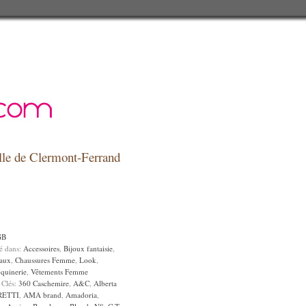
relle de Clermont-Ferrand
GB
sé dans:
Accessoires
,
Bijoux fantaisie
,
aux
,
Chaussures Femme
,
Look
,
quinerie
,
Vêtements Femme
 Clés:
360 Caschemire
,
A&C
,
Alberta
RETTI
,
AMA brand
,
Amadoria
,