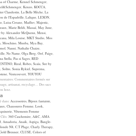
a of Charme
,
Kennel Schmenger
,
el&Schmenger
,
Kenzo
,
KOCCA
,
lier Clandestin
,
La Belle Mèche
,
La
n de l'Espadrille
,
Lalique
,
LEXON
,
Jo
,
Luisa Cerano
,
Madluv
,
Majestic
,
eaux
,
Marie Beldi
,
Massaï
,
May June
,
by Alexander McQuenn
,
Mensi
,
cana
,
Mila Louise
,
MKT Studio
,
Mos
h
,
Moschino
,
Muuba
,
Mya Bay
,
mol
,
Nanni
,
Nathalie Chaize
,
ille
,
No Name
,
Olga Berg
,
Oof
,
Paige
,
a Stella
,
Pas si Sages
,
RED
ENTINO
,
Rizal
,
Robes
,
Scaïa
,
See by
é
,
Solito
,
Sonia Rykiel
,
Suprema
,
stene
,
Ventcouvert
,
YOUYOU
entaires:
Commentaires fermés
sur
sage, artisanat, recyclage… Des sacs
on luxe.
GB
sé dans:
Accessoires
,
Bijoux fantaisie
,
aux
,
Chaussures Femme
,
Look
,
quinerie
,
Vêtements Femme
 Clés:
360 Caschemire
,
A&C
,
AMA
d
,
Amadoria
,
Anaik
,
Aspiga
,
Bangle-
londe N8
,
C.T Plage
,
Charly Therapy
,
 Gold Brenner
,
CLUSE
,
Colors of