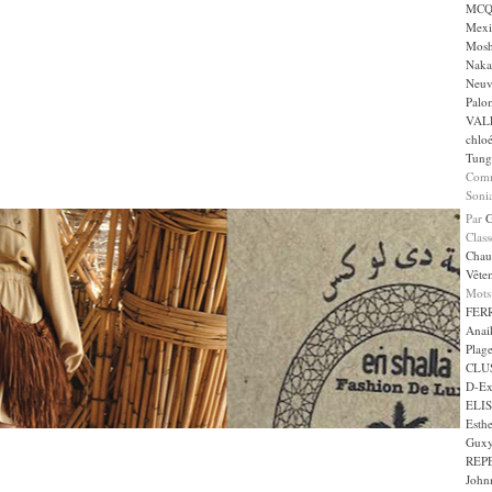
MCQ 
Mexi
Mos
Naka
Neuv
Palom
VAL
chlo
Tung
Comm
Sonia
Par
Clas
Chau
Vête
Mots
FER
Anai
Plag
CLU
D-Ex
ELI
Esth
Gux
REP
John