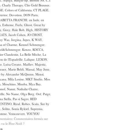
k
,
Aspiga
,
Bangle-up
,
Blonde N8
,
C.T
e
,
Charly Therapy
,
Clio Gold Brenner
,
SE
,
Colors of California
,
CT PLAGE
,
terior
,
Devotion
,
DON Paris
,
SABETTA FRANCHI
,
en Inde
,
en
a
,
Estheme
,
Furla
,
Ghost
,
Great by
y
,
Guxy
,
Hale Bob
,
High
,
HISTORY
EATS
,
Jacob Cohen
,
JO CHOST
,
ny Was
,
Jorgina
,
Jupes
,
K WAY
,
a of Charme
,
Kennel Schmenger
,
el&Schmenger
,
Kenzo
,
KOCCA
,
lier Clandestin
,
La Belle Mèche
,
La
n de l'Espadrille
,
Lalique
,
LEXON
,
Jo
,
Luisa Cerano
,
Madluv
,
Majestic
,
eaux
,
Marie Beldi
,
Massaï
,
May June
,
by Alexander McQuenn
,
Mensi
,
cana
,
Mila Louise
,
MKT Studio
,
Mos
h
,
Moschino
,
Muuba
,
Mya Bay
,
mol
,
Nanni
,
Nathalie Chaize
,
ille
,
No Name
,
Olga Berg
,
Oof
,
Paige
,
a Stella
,
Pas si Sages
,
RED
ENTINO
,
Rizal
,
Robes
,
Scaïa
,
See by
é
,
Solito
,
Sonia Rykiel
,
Suprema
,
stene
,
Ventcouvert
,
YOUYOU
entaires:
Commentaires fermés
sur
 vu le Père-Noël ?
GB