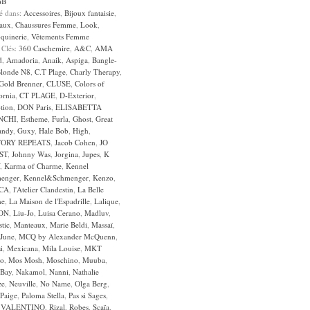
GB
sé dans:
Accessoires
,
Bijoux fantaisie
,
aux
,
Chaussures Femme
,
Look
,
quinerie
,
Vêtements Femme
 Clés:
360 Caschemire
,
A&C
,
AMA
d
,
Amadoria
,
Anaik
,
Aspiga
,
Bangle-
londe N8
,
C.T Plage
,
Charly Therapy
,
 Gold Brenner
,
CLUSE
,
Colors of
ornia
,
CT PLAGE
,
D-Exterior
,
tion
,
DON Paris
,
ELISABETTA
NCHI
,
Estheme
,
Furla
,
Ghost
,
Great
andy
,
Guxy
,
Hale Bob
,
High
,
TORY REPEATS
,
Jacob Cohen
,
JO
ST
,
Johnny Was
,
Jorgina
,
Jupes
,
K
,
Karma of Charme
,
Kennel
enger
,
Kennel&Schmenger
,
Kenzo
,
CA
,
l'Atelier Clandestin
,
La Belle
he
,
La Maison de l'Espadrille
,
Lalique
,
ON
,
Liu-Jo
,
Luisa Cerano
,
Madluv
,
tic
,
Manteaux
,
Marie Beldi
,
Massaï
,
June
,
MCQ by Alexander McQuenn
,
i
,
Mexicana
,
Mila Louise
,
MKT
io
,
Mos Mosh
,
Moschino
,
Muuba
,
Bay
,
Nakamol
,
Nanni
,
Nathalie
ze
,
Neuville
,
No Name
,
Olga Berg
,
Paige
,
Paloma Stella
,
Pas si Sages
,
 VALENTINO
,
Rizal
,
Robes
,
Scaïa
,