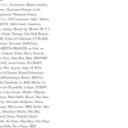
sé dans:
Accessoires
,
Bijoux fantaisie
,
aux
,
Chaussures Femme
,
Look
,
quinerie
,
Vêtements Femme
 Clés:
360 Caschemire
,
A&C
,
Alberta
RETTI
,
AMA brand
,
Amadoria
,
k
,
Aspiga
,
Bangle-up
,
Blonde N8
,
C.T
e
,
Charly Therapy
,
Clio Gold Brenner
,
SE
,
Colors of California
,
CT PLAGE
,
terior
,
Devotion
,
DON Paris
,
SABETTA FRANCHI
,
en Inde
,
en
a
,
Estheme
,
Furla
,
Ghost
,
Great by
y
,
Guxy
,
Hale Bob
,
High
,
HISTORY
EATS
,
Jacob Cohen
,
JO CHOST
,
ny Was
,
Jorgina
,
Jupes
,
K WAY
,
a of Charme
,
Kennel Schmenger
,
el&Schmenger
,
Kenzo
,
KOCCA
,
lier Clandestin
,
La Belle Mèche
,
La
n de l'Espadrille
,
Lalique
,
LEXON
,
Jo
,
Luisa Cerano
,
Madluv
,
Majestic
,
eaux
,
Marie Beldi
,
Massaï
,
May June
,
by Alexander McQuenn
,
Mensi
,
cana
,
Mila Louise
,
MKT Studio
,
Mos
h
,
Moschino
,
Muuba
,
Mya Bay
,
mol
,
Nanni
,
Nathalie Chaize
,
ille
,
No Name
,
Olga Berg
,
Oof
,
Paige
,
a Stella
,
Pas si Sages
,
RED