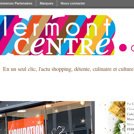
mmerces Partenaires
Marques
Nous contacter
En un seul clic, l'actu shopping, détente, culinaire et cultu
Par
Clas
Cade
Maro
Mots
FER