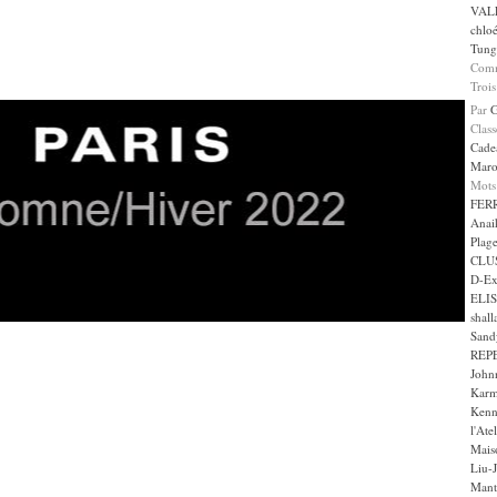
VAL
chlo
Tung
Comm
Trois
Par
Clas
Cade
Maro
Mots
FER
Anai
Plag
CLU
D-Ex
ELI
shall
Sand
REP
John
Karm
Kenn
l'Ate
Maiso
Liu-
Mant