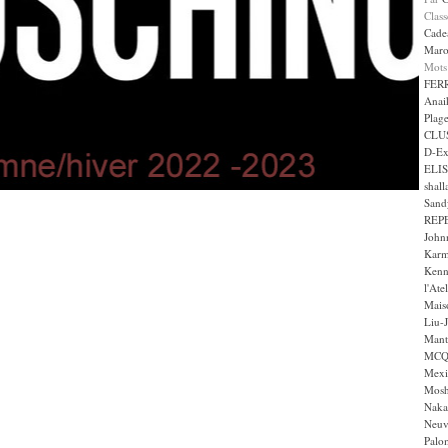
Clas
Cade
Maro
Mots
FER
Anai
Plag
CLU
D-Ex
ELI
shall
Sand
REP
John
Karm
Kenn
l'Ate
Maiso
Liu-
Mant
MCQ 
Mexi
Mos
Naka
Neuv
Palom