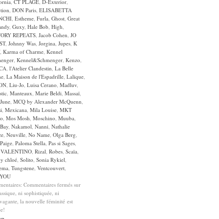
ornia
,
CT PLAGE
,
D-Exterior
,
tion
,
DON Paris
,
ELISABETTA
NCHI
,
Estheme
,
Furla
,
Ghost
,
Great
andy
,
Guxy
,
Hale Bob
,
High
,
TORY REPEATS
,
Jacob Cohen
,
JO
ST
,
Johnny Was
,
Jorgina
,
Jupes
,
K
,
Karma of Charme
,
Kennel
enger
,
Kennel&Schmenger
,
Kenzo
,
CA
,
l'Atelier Clandestin
,
La Belle
he
,
La Maison de l'Espadrille
,
Lalique
,
ON
,
Liu-Jo
,
Luisa Cerano
,
Madluv
,
tic
,
Manteaux
,
Marie Beldi
,
Massaï
,
June
,
MCQ by Alexander McQuenn
,
i
,
Mexicana
,
Mila Louise
,
MKT
io
,
Mos Mosh
,
Moschino
,
Muuba
,
Bay
,
Nakamol
,
Nanni
,
Nathalie
ze
,
Neuville
,
No Name
,
Olga Berg
,
Paige
,
Paloma Stella
,
Pas si Sages
,
 VALENTINO
,
Rizal
,
Robes
,
Scaïa
,
by chloé
,
Solito
,
Sonia Rykiel
,
ema
,
Tungstene
,
Ventcouvert
,
YOU
entaires:
Commentaires fermés
sur
assique, ni sophistiquée, ni
vagante, la nouvelle féminité est
ée!