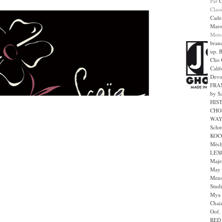
Par
Clas
Cade
Maro
Mots
bran
up
,
B
Clio
Calif
Devo
FRA
by S
HIS
CHO
WAY
Schm
KOC
Mèc
LEX
Majes
May 
Mens
Stud
Mya 
Chai
Oof
,
RED