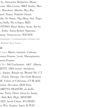
by Alexander McQuenn
,
Mensi
,
cana
,
Mila Louise
,
MKT Studio
,
Mos
h
,
Moschino
,
Muuba
,
Mya Bay
,
mol
,
Nanni
,
Nathalie Chaize
,
ille
,
No Name
,
Olga Berg
,
Oof
,
Paige
,
a Stella
,
Pas si Sages
,
RED
ENTINO
,
Rizal
,
Robes
,
Scaïa
,
See by
é
,
Solito
,
Sonia Rykiel
,
Suprema
,
stene
,
Ventcouvert
,
YOUYOU
entaires:
Commentaires fermés
sur
 Rykiel chez Scaia
GB
sé dans:
Bijoux fantaisie
,
Cadeaux
,
ssures Femme
,
Look
,
Maroquinerie
,
ments Femme
 Clés:
360 Caschemire
,
A&C
,
Alberta
RETTI
,
AMA brand
,
Amadoria
,
k
,
Aspiga
,
Bangle-up
,
Blonde N8
,
C.T
e
,
Charly Therapy
,
Clio Gold Brenner
,
SE
,
Colors of California
,
CT PLAGE
,
terior
,
Devotion
,
DON Paris
,
SABETTA FRANCHI
,
en shalla
,
eme
,
Furla
,
Ghost
,
Great by Sandy
,
y
,
Hale Bob
,
High
,
HISTORY
EATS
,
Jacob Cohen
,
JO CHOST
,
ny Was
,
Jorgina
,
Jupes
,
K WAY
,