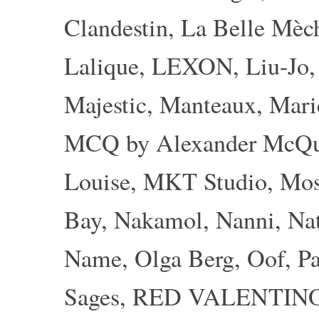
Clandestin
,
La Belle Mèc
Lalique
,
LEXON
,
Liu-Jo
Majestic
,
Manteaux
,
Mari
MCQ by Alexander McQ
Louise
,
MKT Studio
,
Mos
Bay
,
Nakamol
,
Nanni
,
Nat
Name
,
Olga Berg
,
Oof
,
Pa
Sages
,
RED VALENTIN