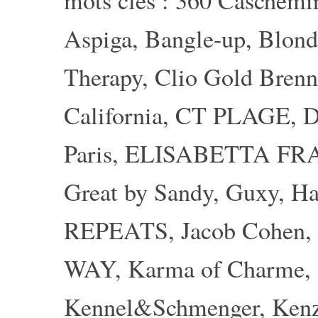
mots clés :
360 Caschemi
Aspiga
,
Bangle-up
,
Blond
Therapy
,
Clio Gold Brenn
California
,
CT PLAGE
,
D
Paris
,
ELISABETTA FR
Great by Sandy
,
Guxy
,
Ha
REPEATS
,
Jacob Cohen
,
WAY
,
Karma of Charme
,
Kennel&Schmenger
,
Ken