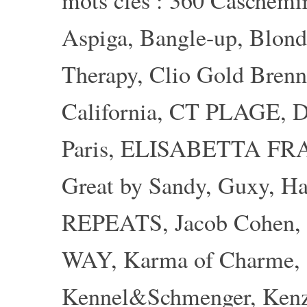
mots clés :
360 Caschemi
Aspiga
,
Bangle-up
,
Blond
Therapy
,
Clio Gold Brenn
California
,
CT PLAGE
,
D
Paris
,
ELISABETTA FR
Great by Sandy
,
Guxy
,
Ha
REPEATS
,
Jacob Cohen
,
WAY
,
Karma of Charme
,
Kennel&Schmenger
,
Ken