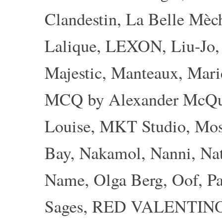
Clandestin
,
La Belle Mèc
Lalique
,
LEXON
,
Liu-Jo
Majestic
,
Manteaux
,
Mari
MCQ by Alexander McQ
Louise
,
MKT Studio
,
Mos
Bay
,
Nakamol
,
Nanni
,
Nat
Name
,
Olga Berg
,
Oof
,
Pa
Sages
,
RED VALENTIN