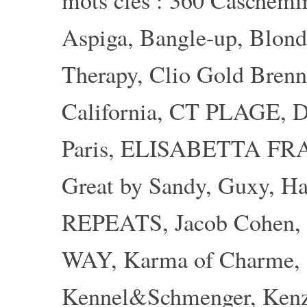
mots clés :
360 Caschemi
Aspiga
,
Bangle-up
,
Blond
Therapy
,
Clio Gold Brenn
California
,
CT PLAGE
,
D
Paris
,
ELISABETTA FR
Great by Sandy
,
Guxy
,
Ha
REPEATS
,
Jacob Cohen
,
WAY
,
Karma of Charme
,
Kennel&Schmenger
,
Ken