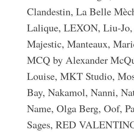
Clandestin
,
La Belle Mèc
Lalique
,
LEXON
,
Liu-Jo
Majestic
,
Manteaux
,
Mari
MCQ by Alexander McQ
Louise
,
MKT Studio
,
Mos
Bay
,
Nakamol
,
Nanni
,
Nat
Name
,
Olga Berg
,
Oof
,
Pa
Sages
,
RED VALENTIN