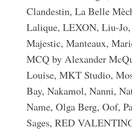
Clandestin
,
La Belle Mèc
Lalique
,
LEXON
,
Liu-Jo
Majestic
,
Manteaux
,
Mari
MCQ by Alexander McQ
Louise
,
MKT Studio
,
Mos
Bay
,
Nakamol
,
Nanni
,
Nat
Name
,
Olga Berg
,
Oof
,
Pa
Sages
,
RED VALENTIN