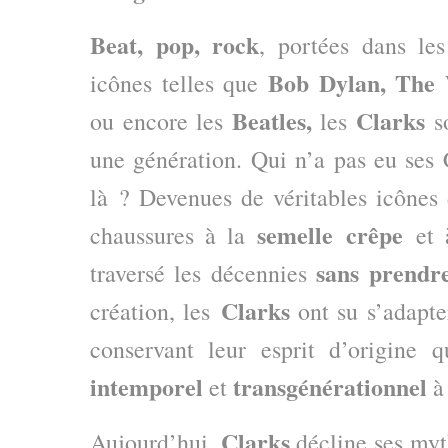
Beat, pop, rock
, portées dans le
Bob
Dylan, The
icônes telles que
Beatles,
Clarks
ou encore les
les
so
une génération. Qui n’a pas eu ses 
là ? Devenues de véritables icônes 
semelle crêpe
chaussures à la
et
sans prendr
traversé les décennies
Clarks
création, les
ont su s’adapte
conservant leur esprit d’origine 
intemporel
transgénérationnel
et
à 
Clarks
Aujourd’hui,
décline ses myt