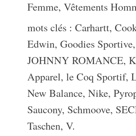
Femme
,
Vêtements Hom
mots clés :
Carhartt
,
Coo
Edwin
,
Goodies Sportive
JOHNNY ROMANCE
,
K
Apparel
,
le Coq Sportif
,
New Balance
,
Nike
,
Pyro
Saucony
,
Schmoove
,
SEC
Taschen
,
V
.