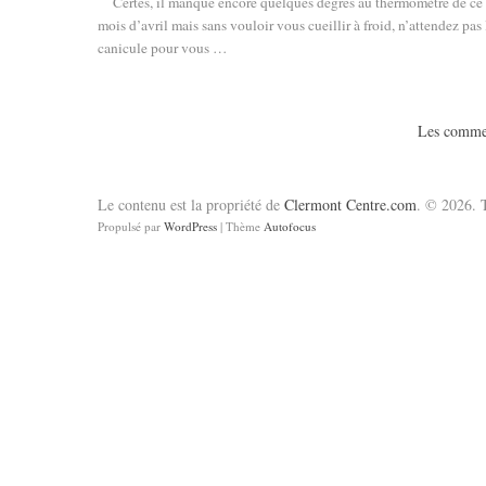
Certes, il manque encore quelques degrés au thermomètre de ce
mois d’avril mais sans vouloir vous cueillir à froid, n’attendez pas 
canicule pour vous …
Les commen
Le contenu est la propriété de
Clermont Centre.com
. © 2026. T
Propulsé par
WordPress
| Thème
Autofocus