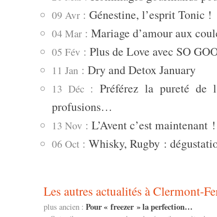
:
Génestine, l’esprit Tonic !
09 Avr
:
Mariage d’amour aux coule
04 Mar
:
Plus de Love avec SO GO
05 Fév
:
Dry and Detox January
11 Jan
:
Préférez la pureté de 
13 Déc
profusions…
:
L’Avent c’est maintenant !
13 Nov
:
Whisky, Rugby : dégustat
06 Oct
Les autres actualités à Clermont-Fe
Pour « freezer » la perfection…
plus ancien :