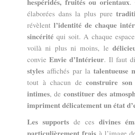
hespéridés, fruités ou orientaux
.
tradit
élaborées dans la plus pure
l’identité de chaque inté
révèlent
sincérité
qui soit. A chaque espac
délici
voilà ni plus ni moins, le
Envie d’Intérieur
convie
. Il faut 
styles
talentueuse
affichés par la
construire son
tout à chacun de
intimes
constituer des atmosph
, de
impriment délicatement un état d’
Les supports
divines ém
de ces
particulièrement frais
à l’image d