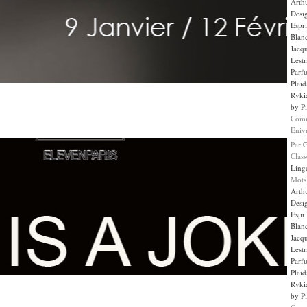
Arth
Desi
Espr
Blan
Jacqu
Lestr
Parf
Plaid
Ryki
by Pi
Comm
Eniv
Par
Clas
Ling
Mots
Arth
Desi
Espr
Blan
Jacqu
Lestr
Parf
Plaid
Ryki
by Pi