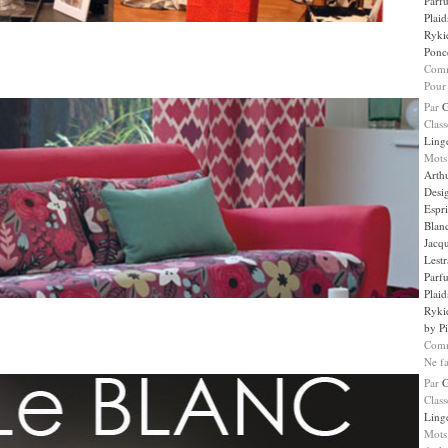
Parf
Plaid
Ryki
Ponce
Comm
Pour 
Par
Clas
Ling
Mots
Arth
Desi
Espr
Blan
Jacqu
Lestr
Parf
Plaid
Ryki
by Pi
Comm
Ne fa
Par
Clas
Ling
Mots