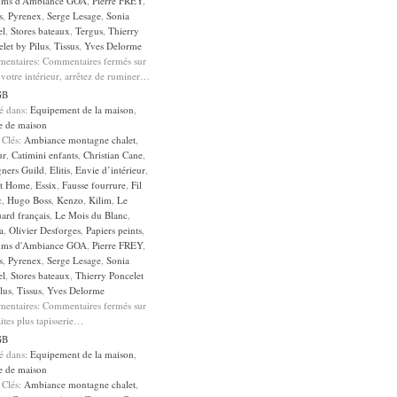
ums d'Ambiance GOA
,
Pierre FREY
,
s
,
Pyrenex
,
Serge Lesage
,
Sonia
el
,
Stores bateaux
,
Tergus
,
Thierry
let by Pilus
,
Tissus
,
Yves Delorme
entaires:
Commentaires fermés
sur
votre intérieur, arrêtez de ruminer…
GB
sé dans:
Equipement de la maison
,
e de maison
 Clés:
Ambiance montagne chalet
,
ur
,
Catimini enfants
,
Christian Cane
,
gners Guild
,
Elitis
,
Envie d’intérieur
,
it Home
,
Essix
,
Fausse fourrure
,
Fil
c
,
Hugo Boss
,
Kenzo
,
Kilim
,
Le
ard français
,
Le Mois du Blanc
,
a
,
Olivier Desforges
,
Papiers peints
,
ums d'Ambiance GOA
,
Pierre FREY
,
s
,
Pyrenex
,
Serge Lesage
,
Sonia
el
,
Stores bateaux
,
Thierry Poncelet
lus
,
Tissus
,
Yves Delorme
entaires:
Commentaires fermés
sur
ites plus tapisserie…
GB
sé dans:
Equipement de la maison
,
e de maison
 Clés:
Ambiance montagne chalet
,