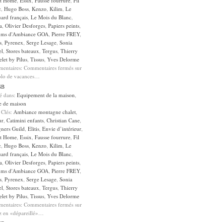
it Home
,
Essix
,
Fausse fourrure
,
Fil
c
,
Hugo Boss
,
Kenzo
,
Kilim
,
Le
ard français
,
Le Mois du Blanc
,
a
,
Olivier Desforges
,
Papiers peints
,
ums d'Ambiance GOA
,
Pierre FREY
,
s
,
Pyrenex
,
Serge Lesage
,
Sonia
el
,
Stores bateaux
,
Tergus
,
Thierry
let by Pilus
,
Tissus
,
Yves Delorme
entaires:
Commentaires fermés
sur
olo de vacances…
GB
sé dans:
Equipement de la maison
,
e de maison
 Clés:
Ambiance montagne chalet
,
ur
,
Catimini enfants
,
Christian Cane
,
gners Guild
,
Elitis
,
Envie d’intérieur
,
it Home
,
Essix
,
Fausse fourrure
,
Fil
c
,
Hugo Boss
,
Kenzo
,
Kilim
,
Le
ard français
,
Le Mois du Blanc
,
a
,
Olivier Desforges
,
Papiers peints
,
ums d'Ambiance GOA
,
Pierre FREY
,
s
,
Pyrenex
,
Serge Lesage
,
Sonia
el
,
Stores bateaux
,
Tergus
,
Thierry
let by Pilus
,
Tissus
,
Yves Delorme
entaires:
Commentaires fermés
sur
z en «dépareillé»…