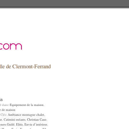
relle de Clermont-Ferrand
GB
sé dans:
Equipement de la maison
,
e de maison
 Clés:
Ambiance montagne chalet
,
ur
,
Catimini enfants
,
Christian Cane
,
gners Guild
,
Elitis
,
Envie d’intérieur
,