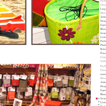
Par
Clas
Ling
Mots
Arth
Desi
Espr
Blan
Jacqu
Lestr
Parf
Plaid
Ryki
Ponce
Comm
Voilà
Par
Clas
mais
Mots
Arth
Desi
Espr
Blan
Jacqu
Lestr