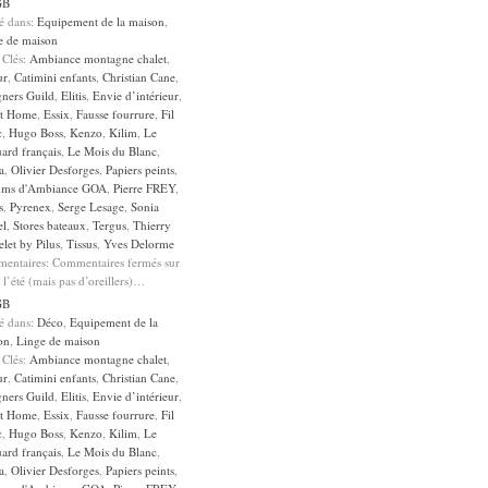
GB
sé dans:
Equipement de la maison
,
e de maison
 Clés:
Ambiance montagne chalet
,
ur
,
Catimini enfants
,
Christian Cane
,
gners Guild
,
Elitis
,
Envie d’intérieur
,
it Home
,
Essix
,
Fausse fourrure
,
Fil
c
,
Hugo Boss
,
Kenzo
,
Kilim
,
Le
ard français
,
Le Mois du Blanc
,
a
,
Olivier Desforges
,
Papiers peints
,
ums d'Ambiance GOA
,
Pierre FREY
,
s
,
Pyrenex
,
Serge Lesage
,
Sonia
el
,
Stores bateaux
,
Tergus
,
Thierry
let by Pilus
,
Tissus
,
Yves Delorme
entaires:
Commentaires fermés
sur
 l’été (mais pas d’oreillers)…
GB
sé dans:
Déco
,
Equipement de la
on
,
Linge de maison
 Clés:
Ambiance montagne chalet
,
ur
,
Catimini enfants
,
Christian Cane
,
gners Guild
,
Elitis
,
Envie d’intérieur
,
it Home
,
Essix
,
Fausse fourrure
,
Fil
c
,
Hugo Boss
,
Kenzo
,
Kilim
,
Le
ard français
,
Le Mois du Blanc
,
a
,
Olivier Desforges
,
Papiers peints
,