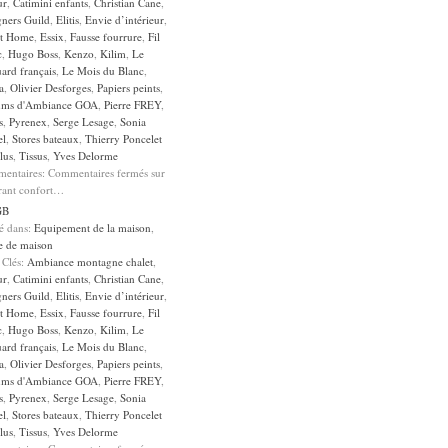
ur
,
Catimini enfants
,
Christian Cane
,
gners Guild
,
Elitis
,
Envie d’intérieur
,
it Home
,
Essix
,
Fausse fourrure
,
Fil
c
,
Hugo Boss
,
Kenzo
,
Kilim
,
Le
ard français
,
Le Mois du Blanc
,
a
,
Olivier Desforges
,
Papiers peints
,
ums d'Ambiance GOA
,
Pierre FREY
,
s
,
Pyrenex
,
Serge Lesage
,
Sonia
el
,
Stores bateaux
,
Thierry Poncelet
lus
,
Tissus
,
Yves Delorme
entaires:
Commentaires fermés
sur
rant confort…
GB
sé dans:
Equipement de la maison
,
e de maison
 Clés:
Ambiance montagne chalet
,
ur
,
Catimini enfants
,
Christian Cane
,
gners Guild
,
Elitis
,
Envie d’intérieur
,
it Home
,
Essix
,
Fausse fourrure
,
Fil
c
,
Hugo Boss
,
Kenzo
,
Kilim
,
Le
ard français
,
Le Mois du Blanc
,
a
,
Olivier Desforges
,
Papiers peints
,
ums d'Ambiance GOA
,
Pierre FREY
,
s
,
Pyrenex
,
Serge Lesage
,
Sonia
el
,
Stores bateaux
,
Thierry Poncelet
lus
,
Tissus
,
Yves Delorme