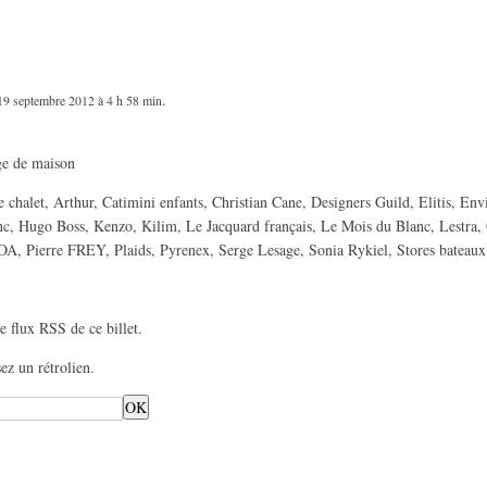
.
19 septembre 2012 à 4 h 58 min
ge de maison
 chalet
,
Arthur
,
Catimini enfants
,
Christian Cane
,
Designers Guild
,
Elitis
,
Envi
nc
,
Hugo Boss
,
Kenzo
,
Kilim
,
Le Jacquard français
,
Le Mois du Blanc
,
Lestra
,
GOA
,
Pierre FREY
,
Plaids
,
Pyrenex
,
Serge Lesage
,
Sonia Rykiel
,
Stores bateaux
le
flux RSS de ce billet
.
sez un
rétrolien
.