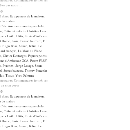
entaires:
Commentaires fermés
sur
êtes pas rasoir…
GB
sé dans:
Equipement de la maison
,
e de maison
 Clés:
Ambiance montagne chalet
,
ur
,
Catimini enfants
,
Christian Cane
,
gners Guild
,
Elitis
,
Envie d’intérieur
,
it Home
,
Essix
,
Fausse fourrure
,
Fil
c
,
Hugo Boss
,
Kenzo
,
Kilim
,
Le
ard français
,
Le Mois du Blanc
,
a
,
Olivier Desforges
,
Papiers peints
,
ums d'Ambiance GOA
,
Pierre FREY
,
s
,
Pyrenex
,
Serge Lesage
,
Sonia
el
,
Stores bateaux
,
Thierry Poncelet
lus
,
Tissus
,
Yves Delorme
entaires:
Commentaires fermés
sur
u de mon coeur…
GB
sé dans:
Equipement de la maison
,
e de maison
 Clés:
Ambiance montagne chalet
,
ur
,
Catimini enfants
,
Christian Cane
,
gners Guild
,
Elitis
,
Envie d’intérieur
,
it Home
,
Essix
,
Fausse fourrure
,
Fil
c
,
Hugo Boss
,
Kenzo
,
Kilim
,
Le