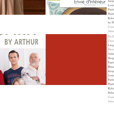
Jacqu
Lestr
Parf
Plaid
Ryki
by Pi
Comm
Atten
Par
Clas
Ling
Mots
Arth
Desi
Espr
Blan
Jacqu
Lestr
Parf
Plaid
Ryki
Delo
Comm
Admi