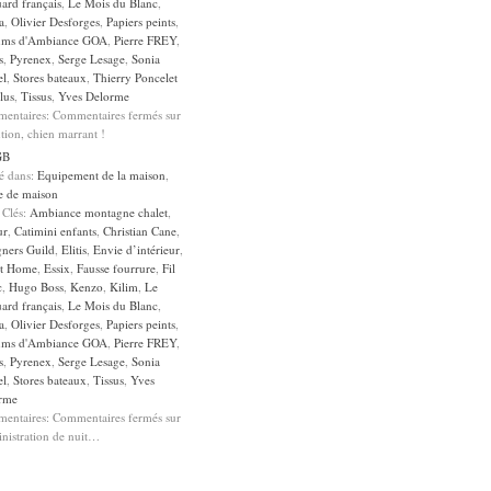
ard français
,
Le Mois du Blanc
,
a
,
Olivier Desforges
,
Papiers peints
,
ums d'Ambiance GOA
,
Pierre FREY
,
s
,
Pyrenex
,
Serge Lesage
,
Sonia
el
,
Stores bateaux
,
Thierry Poncelet
lus
,
Tissus
,
Yves Delorme
entaires:
Commentaires fermés
sur
tion, chien marrant !
GB
sé dans:
Equipement de la maison
,
e de maison
 Clés:
Ambiance montagne chalet
,
ur
,
Catimini enfants
,
Christian Cane
,
gners Guild
,
Elitis
,
Envie d’intérieur
,
it Home
,
Essix
,
Fausse fourrure
,
Fil
c
,
Hugo Boss
,
Kenzo
,
Kilim
,
Le
ard français
,
Le Mois du Blanc
,
a
,
Olivier Desforges
,
Papiers peints
,
ums d'Ambiance GOA
,
Pierre FREY
,
s
,
Pyrenex
,
Serge Lesage
,
Sonia
el
,
Stores bateaux
,
Tissus
,
Yves
rme
entaires:
Commentaires fermés
sur
nistration de nuit…