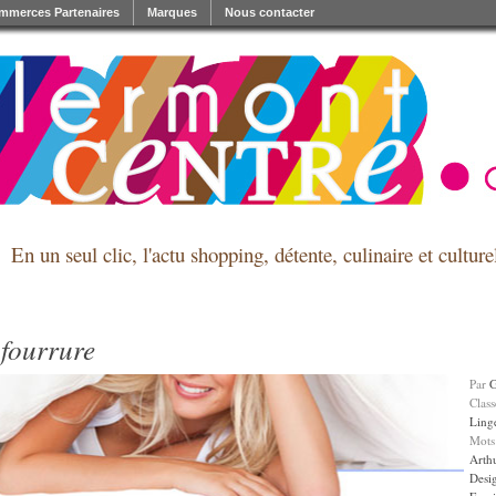
mmerces Partenaires
Marques
Nous contacter
En un seul clic, l'actu shopping, détente, culinaire et cultu
 fourrure
Par
Clas
Ling
Mots
Arth
Desi