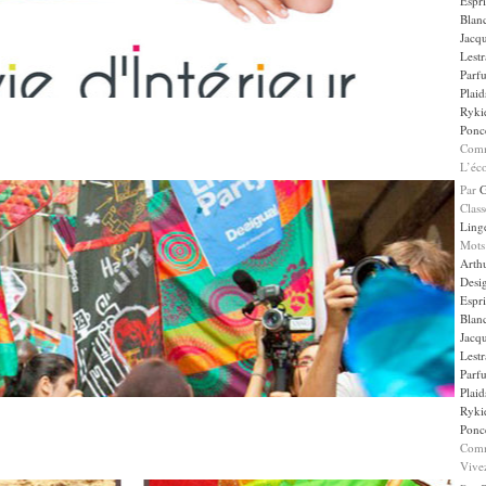
Espr
Blan
Jacqu
Lestr
Parf
Plaid
Ryki
Ponce
Comm
L’éc
Par
Clas
Ling
Mots
Arth
Desi
Espr
Blan
Jacqu
Lestr
Parf
Plaid
Ryki
Ponce
Comm
Vive