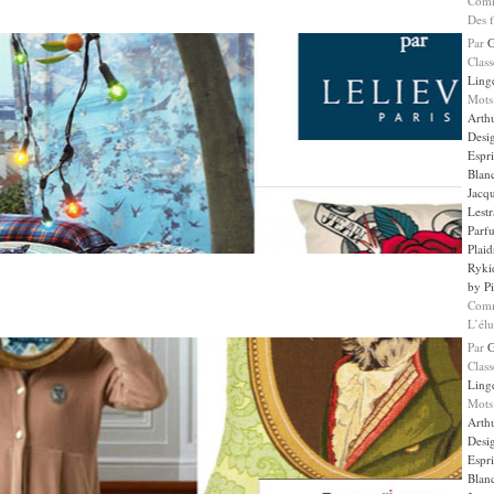
Comm
Des f
Par
Clas
Ling
Mots
Arth
Desi
Espr
Blan
Jacqu
Lestr
Parf
Plaid
Ryki
by Pi
Comm
L’él
Par
Clas
Ling
Mots
Arth
Desi
Espr
Blan