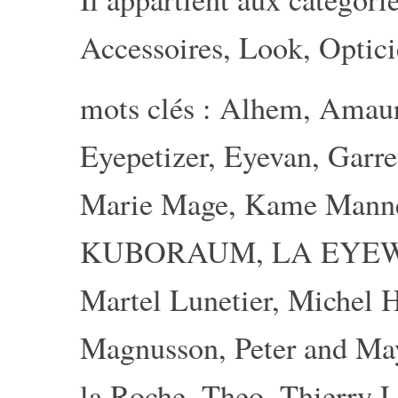
Accessoires
,
Look
,
Optic
mots clés :
Alhem
,
Amau
Eyepetizer
,
Eyevan
,
Garre
Marie Mage
,
Kame Mann
KUBORAUM
,
LA EYE
Martel Lunetier
,
Michel 
Magnusson
,
Peter and Ma
la Roche
,
Theo
,
Thierry