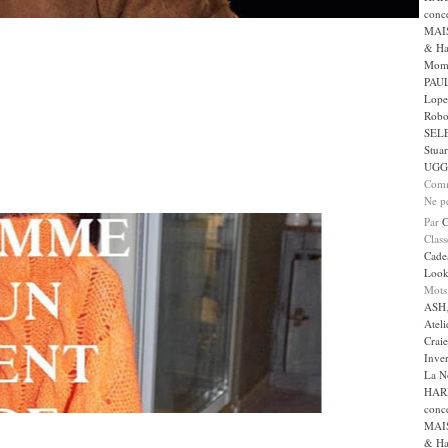
conc
MAI
& Ha
Mom
PAUL
Lope
Robo
SEL
Stua
UGG
Comm
Ne p
Par
Clas
Cade
Loo
Mots
ASH
Ateli
Craie
Inve
La N
HAR
conc
MAI
& Ha