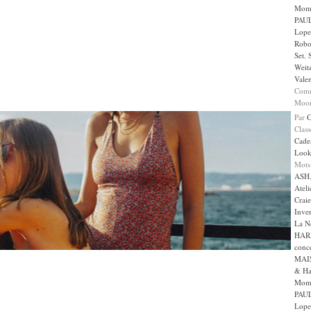
Mom
PAUL
Lope
Robo
Set
,
Weit
Valen
Comm
Moon
Par
Clas
Cade
Loo
Mots
ASH
Ateli
Craie
Inve
La N
HAR
conc
MAI
& Ha
Mom
PAUL
Lope