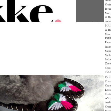
Ateli
Craie
Inve
Sion
& H
conc
MAI
& Ha
Mom
PAUL
Panto
Jeans
Sacr
Stell
Jack
Zanel
Comm
JAKK
Par
Clas
Cade
Loo
Mots
ASH
Ateli
Craie
Inve