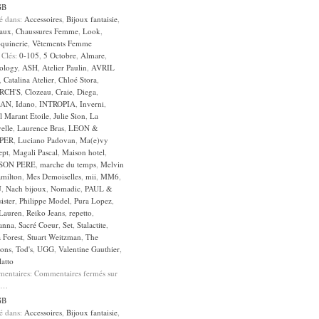
GB
sé dans:
Accessoires
,
Bijoux fantaisie
,
aux
,
Chaussures Femme
,
Look
,
quinerie
,
Vêtements Femme
 Clés:
0-105
,
5 Octobre
,
Almare
,
ology
,
ASH
,
Atelier Paulin
,
AVRIL
,
Catalina Atelier
,
Chloé Stora
,
RCH'S
,
Clozeau
,
Craie
,
Diega
,
AN
,
Idano
,
INTROPIA
,
Inverni
,
l Marant Etoile
,
Julie Sion
,
La
elle
,
Laurence Bras
,
LEON &
PER
,
Luciano Padovan
,
Ma(e)vy
ept
,
Magali Pascal
,
Maison hotel
,
SON PERE
,
marche du temps
,
Melvin
milton
,
Mes Demoiselles
,
mii
,
MM6
,
U
,
Nach bijoux
,
Nomadic
,
PAUL &
ister
,
Philippe Model
,
Pura Lopez
,
 Lauren
,
Reiko Jeans
,
repetto
,
anna
,
Sacré Coeur
,
Set
,
Stalactite
,
a Forest
,
Stuart Weitzman
,
The
sons
,
Tod's
,
UGG
,
Valentine Gauthier
,
atto
entaires:
Commentaires fermés
sur
2…
GB
sé dans:
Accessoires
,
Bijoux fantaisie
,