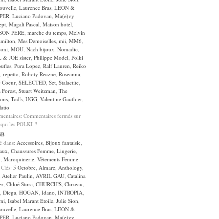
ouvelle
,
Laurence Bras
,
LEON &
PER
,
Luciano Padovan
,
Ma(e)vy
ept
,
Magali Pascal
,
Maison hotel
,
SON PERE
,
marche du temps
,
Melvin
milton
,
Mes Demoiselles
,
mii
,
MM6
,
oni
,
MOU
,
Nach bijoux
,
Nomadic
,
 & JOE sister
,
Philippe Model
,
Polki
ufles
,
Pura Lopez
,
Ralf Lauren
,
Reiko
,
repetto
,
Roboty Reczne
,
Roseanna
,
é Coeur
,
SELECTED
,
Set
,
Stalactite
,
a Forest
,
Stuart Weitzman
,
The
sons
,
Tod's
,
UGG
,
Valentine Gauthier
,
atto
entaires:
Commentaires fermés
sur
 qui les POLKI ?
GB
sé dans:
Accessoires
,
Bijoux fantaisie
,
aux
,
Chaussures Femme
,
Lingerie
,
k
,
Maroquinerie
,
Vêtements Femme
 Clés:
5 Octobre
,
Almare
,
Anthology
,
,
Atelier Paulin
,
AVRIL GAU
,
Catalina
er
,
Chloé Stora
,
CHURCH'S
,
Clozeau
,
,
Diega
,
HOGAN
,
Idano
,
INTROPIA
,
rni
,
Isabel Marant Etoile
,
Julie Sion
,
ouvelle
,
Laurence Bras
,
LEON &
PER
,
Luciano Padovan
,
Ma(e)vy