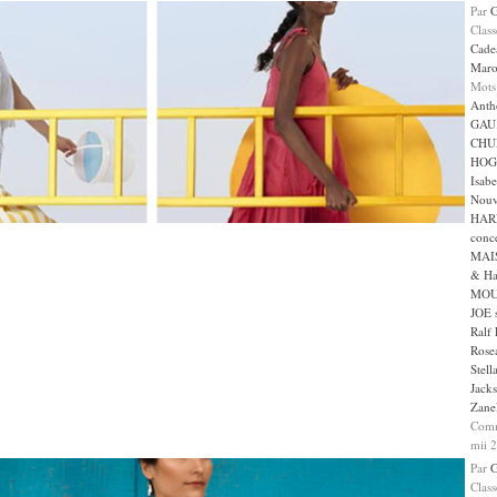
Par
Clas
Cade
Maro
Mots
Anth
GAU
CHU
HOG
Isabe
Nouv
HAR
conc
MAI
& Ha
MO
JOE s
Ralf
Rose
Stell
Jack
Zanel
Comm
mii 
Par
Clas