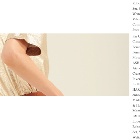
Robo
Set
,
Weit
Valen
Comm
Jetez
Par
Clas
Fem
Fem
Mots
ASH
Ateli
Craie
Inve
La N
HAR
conc
MAI
& Ha
Mom
PAUL
Lope
Robo
Set
,
Weit