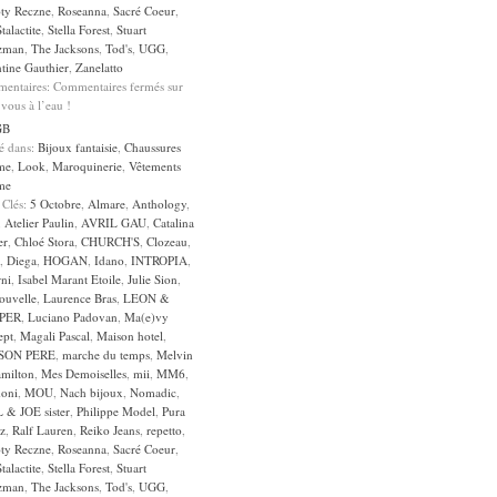
ty Reczne
,
Roseanna
,
Sacré Coeur
,
Stalactite
,
Stella Forest
,
Stuart
zman
,
The Jacksons
,
Tod's
,
UGG
,
tine Gauthier
,
Zanelatto
entaires:
Commentaires fermés
sur
 vous à l’eau !
GB
sé dans:
Bijoux fantaisie
,
Chaussures
me
,
Look
,
Maroquinerie
,
Vêtements
me
 Clés:
5 Octobre
,
Almare
,
Anthology
,
,
Atelier Paulin
,
AVRIL GAU
,
Catalina
er
,
Chloé Stora
,
CHURCH'S
,
Clozeau
,
,
Diega
,
HOGAN
,
Idano
,
INTROPIA
,
rni
,
Isabel Marant Etoile
,
Julie Sion
,
ouvelle
,
Laurence Bras
,
LEON &
PER
,
Luciano Padovan
,
Ma(e)vy
ept
,
Magali Pascal
,
Maison hotel
,
SON PERE
,
marche du temps
,
Melvin
milton
,
Mes Demoiselles
,
mii
,
MM6
,
oni
,
MOU
,
Nach bijoux
,
Nomadic
,
 & JOE sister
,
Philippe Model
,
Pura
z
,
Ralf Lauren
,
Reiko Jeans
,
repetto
,
ty Reczne
,
Roseanna
,
Sacré Coeur
,
Stalactite
,
Stella Forest
,
Stuart
zman
,
The Jacksons
,
Tod's
,
UGG
,