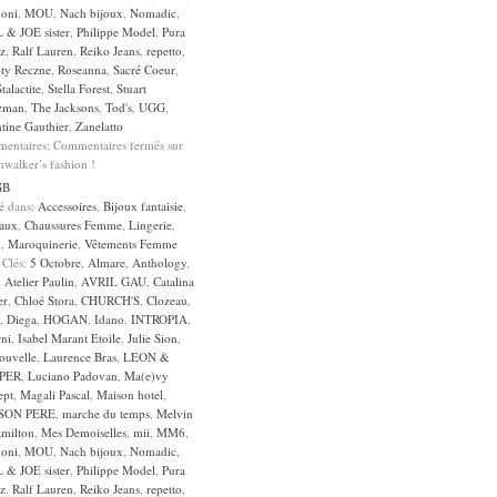
oni
,
MOU
,
Nach bijoux
,
Nomadic
,
 & JOE sister
,
Philippe Model
,
Pura
z
,
Ralf Lauren
,
Reiko Jeans
,
repetto
,
ty Reczne
,
Roseanna
,
Sacré Coeur
,
Stalactite
,
Stella Forest
,
Stuart
zman
,
The Jacksons
,
Tod's
,
UGG
,
tine Gauthier
,
Zanelatto
entaires:
Commentaires fermés
sur
walker’s fashion !
GB
sé dans:
Accessoires
,
Bijoux fantaisie
,
aux
,
Chaussures Femme
,
Lingerie
,
k
,
Maroquinerie
,
Vêtements Femme
 Clés:
5 Octobre
,
Almare
,
Anthology
,
,
Atelier Paulin
,
AVRIL GAU
,
Catalina
er
,
Chloé Stora
,
CHURCH'S
,
Clozeau
,
,
Diega
,
HOGAN
,
Idano
,
INTROPIA
,
rni
,
Isabel Marant Etoile
,
Julie Sion
,
ouvelle
,
Laurence Bras
,
LEON &
PER
,
Luciano Padovan
,
Ma(e)vy
ept
,
Magali Pascal
,
Maison hotel
,
SON PERE
,
marche du temps
,
Melvin
milton
,
Mes Demoiselles
,
mii
,
MM6
,
oni
,
MOU
,
Nach bijoux
,
Nomadic
,
 & JOE sister
,
Philippe Model
,
Pura
z
,
Ralf Lauren
,
Reiko Jeans
,
repetto
,