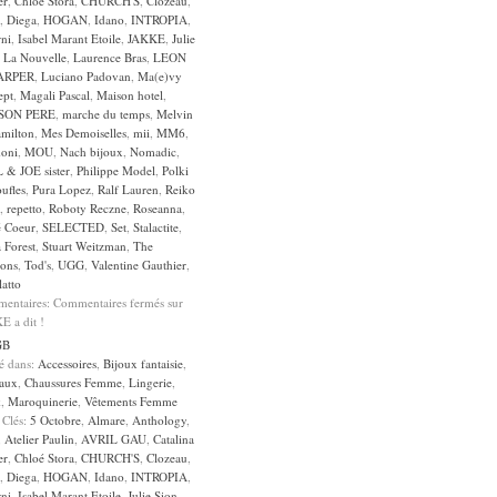
er
,
Chloé Stora
,
CHURCH'S
,
Clozeau
,
,
Diega
,
HOGAN
,
Idano
,
INTROPIA
,
rni
,
Isabel Marant Etoile
,
JAKKE
,
Julie
,
La Nouvelle
,
Laurence Bras
,
LEON
ARPER
,
Luciano Padovan
,
Ma(e)vy
ept
,
Magali Pascal
,
Maison hotel
,
SON PERE
,
marche du temps
,
Melvin
milton
,
Mes Demoiselles
,
mii
,
MM6
,
oni
,
MOU
,
Nach bijoux
,
Nomadic
,
 & JOE sister
,
Philippe Model
,
Polki
ufles
,
Pura Lopez
,
Ralf Lauren
,
Reiko
,
repetto
,
Roboty Reczne
,
Roseanna
,
é Coeur
,
SELECTED
,
Set
,
Stalactite
,
a Forest
,
Stuart Weitzman
,
The
sons
,
Tod's
,
UGG
,
Valentine Gauthier
,
atto
entaires:
Commentaires fermés
sur
E a dit !
GB
sé dans:
Accessoires
,
Bijoux fantaisie
,
aux
,
Chaussures Femme
,
Lingerie
,
k
,
Maroquinerie
,
Vêtements Femme
 Clés:
5 Octobre
,
Almare
,
Anthology
,
,
Atelier Paulin
,
AVRIL GAU
,
Catalina
er
,
Chloé Stora
,
CHURCH'S
,
Clozeau
,
,
Diega
,
HOGAN
,
Idano
,
INTROPIA
,
rni
,
Isabel Marant Etoile
,
Julie Sion
,