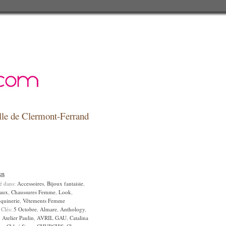
relle de Clermont-Ferrand
GB
sé dans:
Accessoires
,
Bijoux fantaisie
,
aux
,
Chaussures Femme
,
Look
,
quinerie
,
Vêtements Femme
 Clés:
5 Octobre
,
Almare
,
Anthology
,
,
Atelier Paulin
,
AVRIL GAU
,
Catalina