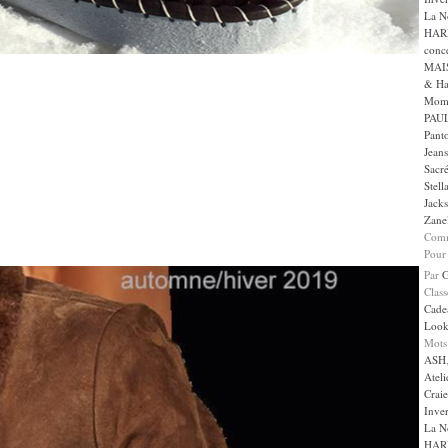
La N
HAR
conc
MAI
& Ha
Mom
PAUL
Panto
Jeans
Sacr
Stell
Jack
Zanel
Comm
Pour
Par
Clas
Cade
Loo
Mots
ASH
Ateli
Craie
Inve
La N
HAR