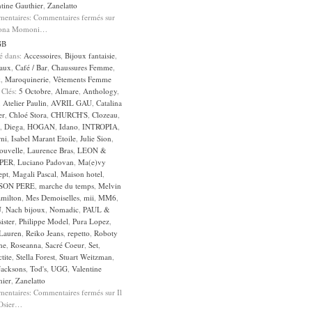
tine Gauthier
,
Zanelatto
entaires:
Commentaires fermés
sur
dona Momoni…
GB
sé dans:
Accessoires
,
Bijoux fantaisie
,
aux
,
Café / Bar
,
Chaussures Femme
,
k
,
Maroquinerie
,
Vêtements Femme
 Clés:
5 Octobre
,
Almare
,
Anthology
,
,
Atelier Paulin
,
AVRIL GAU
,
Catalina
er
,
Chloé Stora
,
CHURCH'S
,
Clozeau
,
,
Diega
,
HOGAN
,
Idano
,
INTROPIA
,
rni
,
Isabel Marant Etoile
,
Julie Sion
,
ouvelle
,
Laurence Bras
,
LEON &
PER
,
Luciano Padovan
,
Ma(e)vy
ept
,
Magali Pascal
,
Maison hotel
,
SON PERE
,
marche du temps
,
Melvin
milton
,
Mes Demoiselles
,
mii
,
MM6
,
U
,
Nach bijoux
,
Nomadic
,
PAUL &
ister
,
Philippe Model
,
Pura Lopez
,
 Lauren
,
Reiko Jeans
,
repetto
,
Roboty
ne
,
Roseanna
,
Sacré Coeur
,
Set
,
ctite
,
Stella Forest
,
Stuart Weitzman
,
Jacksons
,
Tod's
,
UGG
,
Valentine
hier
,
Zanelatto
entaires:
Commentaires fermés
sur Il
 Osier…