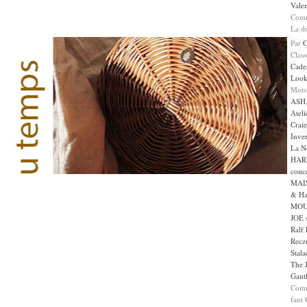
Valen
Comm
La 
Par
Clas
Cade
Loo
Mots
ASH
Ateli
Craie
Inve
La N
HAR
conc
MAI
& Ha
MO
JOE s
Ralf
Recz
Stala
The 
Gaut
Comm
faut