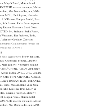
ept
,
Magali Pascal
,
Maison hotel
,
SON PERE
,
marche du temps
,
Melvin
milton
,
Mes Demoiselles
,
mii
,
MM6
,
oni
,
MOU
,
Nach bijoux
,
Nomadic
,
 & JOE sister
,
Philippe Model
,
Pura
z
,
Ralf Lauren
,
Reiko Jeans
,
repetto
,
ty Reczne
,
Roseanna
,
Sacré Coeur
,
ECTED
,
Set
,
Stalactite
,
Stella Forest
,
rt Weitzman
,
The Jacksons
,
Tod's
,
,
Valentine Gauthier
,
Zanelatto
entaires:
Commentaires fermés
sur
erdons pas le Nord !
GB
sé dans:
Accessoires
,
Bijoux fantaisie
,
aux
,
Chaussures Femme
,
Lingerie
,
k
,
Maroquinerie
,
Vêtements Femme
 Clés:
5 Octobre
,
Almare
,
Anthology
,
,
Atelier Paulin
,
AVRIL GAU
,
Catalina
er
,
Chloé Stora
,
CHURCH'S
,
Clozeau
,
,
Diega
,
HOGAN
,
Idano
,
INTROPIA
,
rni
,
Isabel Marant Etoile
,
Julie Sion
,
ouvelle
,
Laurence Bras
,
LEON &
PER
,
Luciano Padovan
,
Ma(e)vy
ept
,
Magali Pascal
,
Maison hotel
,
SON PERE
,
marche du temps
,
Melvin
milton
,
Mes Demoiselles
,
mii
,
MM6
,