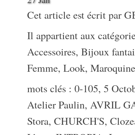
Cet article est écrit par
G
Il appartient aux catégorie
Accessoires
,
Bijoux fantai
Femme
,
Look
,
Maroquine
mots clés :
0-105
,
5 Octo
Atelier Paulin
,
AVRIL G
Stora
,
CHURCH'S
,
Cloze