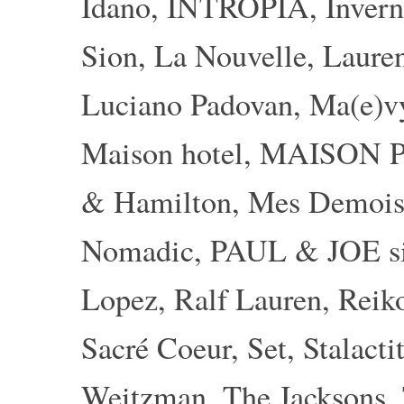
Idano
,
INTROPIA
,
Invern
Sion
,
La Nouvelle
,
Laure
Luciano Padovan
,
Ma(e)v
Maison hotel
,
MAISON 
& Hamilton
,
Mes Demois
Nomadic
,
PAUL & JOE si
Lopez
,
Ralf Lauren
,
Reik
Sacré Coeur
,
Set
,
Stalacti
Weitzman
,
The Jacksons
,