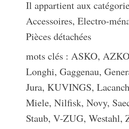
Il appartient aux catégorie
Accessoires
,
Electro-mén
Pièces détachées
mots clés :
ASKO
,
AZK
Longhi
,
Gaggenau
,
Genera
Jura
,
KUVINGS
,
Lacanc
Miele
,
Nilfisk
,
Novy
,
Sae
Staub
,
V-ZUG
,
Westahl
,