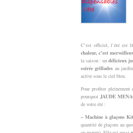
C’est officiel, l’été est 
chaleur, c’est merveilleu
délicieux ju
la saison : un
soirée grillades
au jardin
active sous le ciel bleu.
Pour profiter pleinement d
JAUDE MEN
pourquoi
de votre été :
– Machine à glaçons Ki
quantité de glaçons au quo
p
ou moyen). Elle est aussi