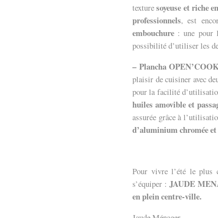
soyeuse et riche 
texture
professionnels
, est enc
embouchure
: une pour 
possibilité d’utiliser les 
– Plancha OPEN’COO
plaisir de cuisiner avec d
pour la facilité d’utilisat
huiles amovible et passag
assurée grâce à l’utilisati
d’aluminium chromée et l
Pour vivre l’été le plus 
JAUDE MENAGE
s’équiper :
en plein centre-ville.
Jaude Ménager