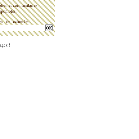
olien et commentaires
sponibles.
ur de recherche:
agez !
|