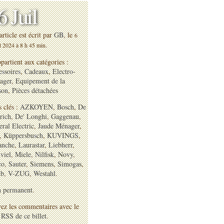
6 Juil
article est écrit par
GB
, le
6
.
et 2024 à 8 h 45 min
ppartient aux catégories :
ssoires
,
Cadeaux
,
Electro-
ager
,
Equipement de la
son
,
Pièces détachées
 clés :
AZKOYEN
,
Bosch
,
De
rich
,
De' Longhi
,
Gaggenau
,
ral Electric
,
Jaude Ménager
,
,
Küppersbusch
,
KUVINGS
,
anche
,
Laurastar
,
Liebherr
,
viel
,
Miele
,
Nilfisk
,
Novy
,
co
,
Sauter
,
Siemens
,
Simogas
,
ub
,
V-ZUG
,
Westahl
.
n permanent
.
ez les commentaires avec le
 RSS de ce billet
.