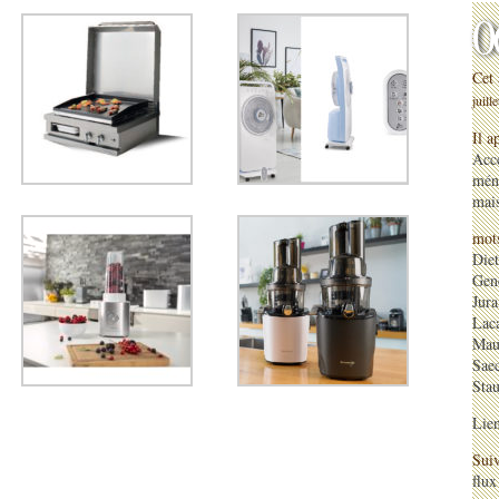
0
Cet 
juill
Il a
Acce
mén
mai
mots
Diet
Gene
Jura
Lac
Mau
Sae
Sta
Lie
Suiv
flux