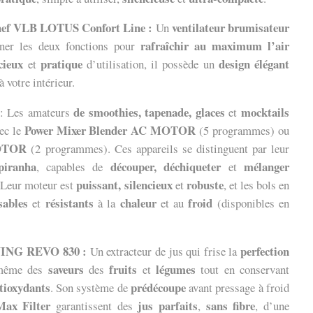
Chef VLB LOTUS Confort Line :
ventilateur brumisateur
Un
rafraîchir au maximum l’air
ner les deux fonctions pour
ncieux
pratique
design élégant
et
d’utilisation, il possède un
à votre intérieur.
de smoothies, tapenade, glaces
mocktails
: Les amateurs
et
Power Mixer Blender AC MOTOR
vec le
(5 programmes) ou
MOTOR
(2 programmes). Ces appareils se distinguent par leur
piranha
découper, déchiqueter
mélanger
, capables de
et
puissant, silencieux
robuste
. Leur moteur est
et
, et les bols en
sables
résistants
chaleur
froid
et
à la
et au
(disponibles en
UVING REVO 830 :
perfection
Un extracteur de jus qui frise la
saveurs
fruits
légumes
 même des
des
et
tout en conservant
tioxydants
prédécoupe
. Son système de
avant pressage à froid
 Max Filter
jus parfaits
sans fibre
garantissent des
,
, d’une