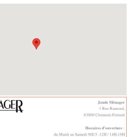
Jaude Ménager
1 Rue Ramond,
63000 Clermont-Ferrand
Horaires d’ouverture
:
du Mardi au Samedi 9H15 -12H / 14H-19H