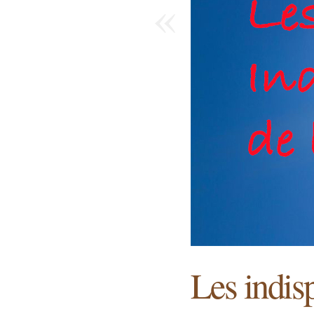
«
Les indisp