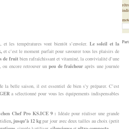
rétr
indi
mote
Part
Le soleil et la
là, et les températures vont bientôt s’envoler.
x,
et c’est le moment parfait pour savourer tous les plaisirs de
s de fruit
bien rafraîchissant et vitaminé, la convivialité d’une
peu de fraîcheur
, ou encore retrouver un
après une journée
e la belle saison, il est essentiel de bien s’y préparer. C’est
AGER
a sélectionné pour vous les équipements indispensables
tchen Chef Pro KS.ICE 9 :
Idéale pour réaliser une grande
, jusqu’à 12 kg
tidien
par jour avec deux tailles au choix (petit
ratique
silencieuse
ultra-compacte
, simple à utiliser,
et
.