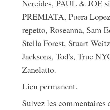
Nereides
,
PAUL & JOE si
PREMIATA
,
Puera Lope
repetto
,
Roseanna
,
Sam E
Stella Forest
,
Stuart Weit
Jacksons
,
Tod's
,
Truc NY
Zanelatto
.
Lien permanent
.
Suivez les commentaires 