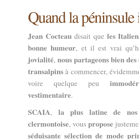
Quand la péninsule 
Jean Cocteau
les Italie
disait que
bonne humeur
, et il est vrai qu
jovialité
nous partageons bien des 
,
transalpins
à commencer, évidemme
immodér
voire quelque peu
vestimentaire
.
SCAIA
la plus latine de no
,
clermontoise
propose
, vous
justeme
séduisante sélection de mode pri