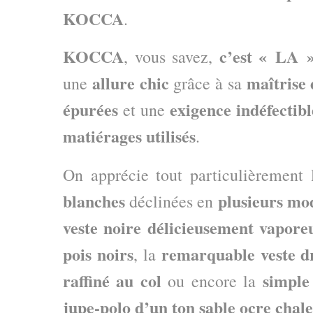
KOCCA
.
KOCCA
c’est « LA »
, vous savez,
allure chic
maîtrise 
une
grâce à sa
épurées
exigence indéfectibl
et une
matiérages utilisés
.
On apprécie tout particulièrement
blanches
plusieurs mo
déclinées en
veste noire délicieusement vapore
pois noirs
remarquable veste d
, la
raffiné au col
simple
ou encore la
jupe-polo d’un ton sable ocre chal