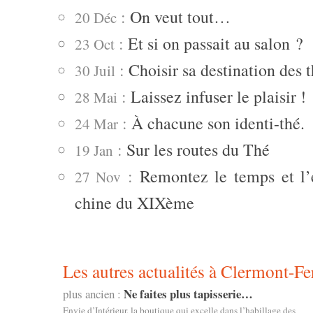
:
On veut tout…
20 Déc
:
Et si on passait au salon ?
23 Oct
:
Choisir sa destination des 
30 Juil
:
Laissez infuser le plaisir !
28 Mai
:
À chacune son identi-thé.
24 Mar
:
Sur les routes du Thé
19 Jan
:
Remontez le temps et l
27 Nov
chine du XIXème
Les autres actualités à Clermont-Fe
Ne faites plus tapisserie…
plus ancien :
Envie d’Intérieur, la boutique qui excelle dans l’habillage des