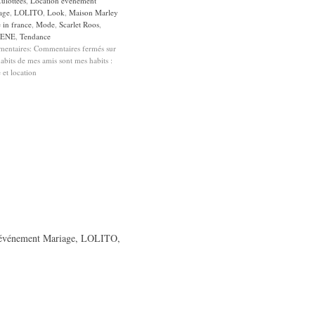
ulottées
,
Location événement
age
,
LOLITO
,
Look
,
Maison Marley
 in france
,
Mode
,
Scarlet Roos
,
ENE
,
Tendance
entaires:
Commentaires fermés
sur
abits de mes amis sont mes habits :
 et location
événement Mariage
,
LOLITO
,