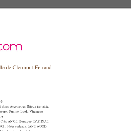
relle de Clermont-Ferrand
GB
sé dans:
Accessoires
,
Bijoux fantaisie
,
ssures Femme
,
Look
,
Vêtements
me
 Clés:
AN'GE
,
Boutique
,
DAPHNAE
,
NCH
,
Idées cadeaux
,
JANE WOOD
,