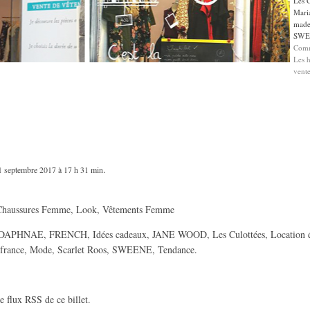
Les C
Mari
made
SWE
Comm
Les h
vente
.
1 septembre 2017 à 17 h 31 min
Chaussures Femme
,
Look
,
Vêtements Femme
DAPHNAE
,
FRENCH
,
Idées cadeaux
,
JANE WOOD
,
Les Culottées
,
Location 
france
,
Mode
,
Scarlet Roos
,
SWEENE
,
Tendance
.
le
flux RSS de ce billet
.