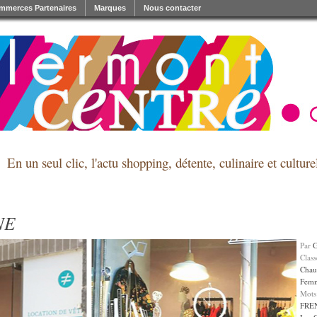
mmerces Partenaires
Marques
Nous contacter
En un seul clic, l'actu shopping, détente, culinaire et cultu
NE
Par
Clas
Chau
Fem
Mots
FRE