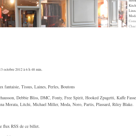
Hook
Kitc
Linn
Mod
Comm
Chac
.
13 octobre 2012 à 6 h 48 min
ux fantaisie
,
Tissus, Laines, Perles, Boutons
chausson
,
Debbie Bliss
,
DMC
,
Fonty
,
Free Spirit
,
Hooked Zpagetti
,
Kaffe Fasse
nna Morata
,
Litchi
,
Michael Miller
,
Moda
,
Noro
,
Partis
,
Plassard
,
Riley Blake
.
le
flux RSS de ce billet
.