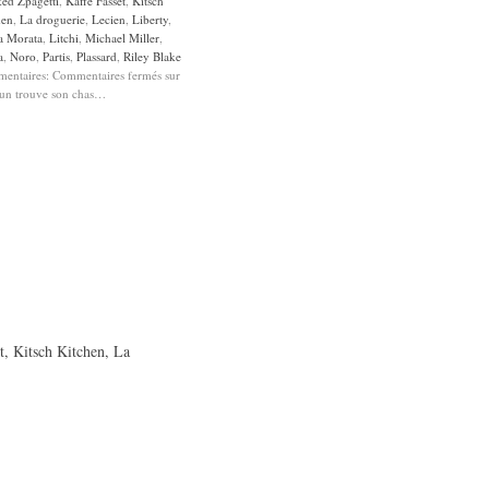
ed Zpagetti
,
Kaffe Fasset
,
Kitsch
hen
,
La droguerie
,
Lecien
,
Liberty
,
a Morata
,
Litchi
,
Michael Miller
,
a
,
Noro
,
Partis
,
Plassard
,
Riley Blake
entaires:
Commentaires fermés
sur
un trouve son chas…
t
,
Kitsch Kitchen
,
La