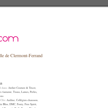
relle de Clermont-Ferrand
GB
sé dans:
Atelier Couture & Tricot
,
x fantaisie
,
Tissus, Laines, Perles,
ons
 Clés:
Aniline
,
Collégien chausson
,
e Bliss
,
DMC
,
Fonty
,
Free Spirit
,