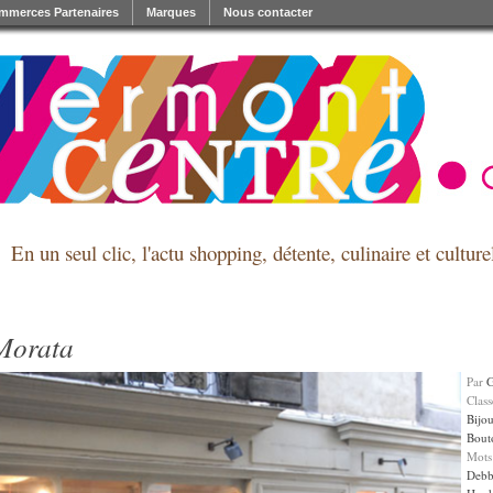
mmerces Partenaires
Marques
Nous contacter
En un seul clic, l'actu shopping, détente, culinaire et cultu
Morata
Par
Clas
Bijou
Bout
Mots
Debbi