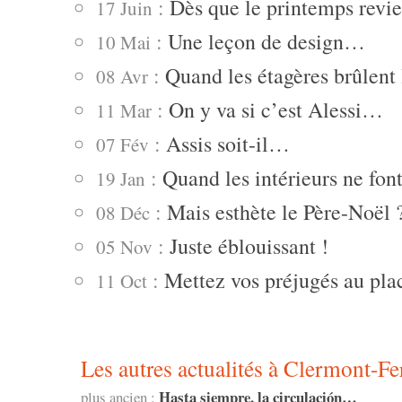
:
Dès que le printemps revie
17 Juin
:
Une leçon de design…
10 Mai
:
Quand les étagères brûlent
08 Avr
:
On y va si c’est Alessi…
11 Mar
:
Assis soit-il…
07 Fév
:
Quand les intérieurs ne fo
19 Jan
:
Mais esthète le Père-Noël 
08 Déc
:
Juste éblouissant !
05 Nov
:
Mettez vos préjugés au pl
11 Oct
Les autres actualités à Clermont-Fe
Hasta siempre, la circulación…
plus ancien :