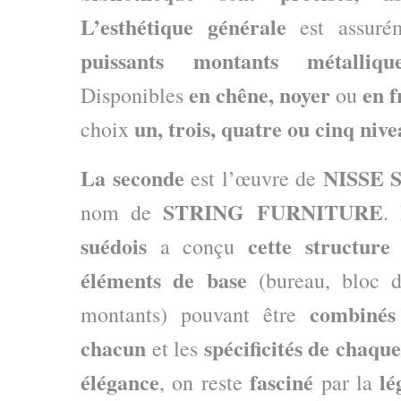
L’esthétique générale
est assur
puissants montants métalliqu
en chêne, noyer
en
f
Disponibles
ou
un, trois, quatre ou cinq niv
choix
La seconde
NISSE 
est l’œuvre de
STRING FURNITURE
nom de
.
suédois
cette structure
a conçu
éléments de base
(bureau, bloc d
combinés
montants) pouvant être
chacun
spécificités de chaqu
et les
élégance
fasciné
lé
, on reste
par la