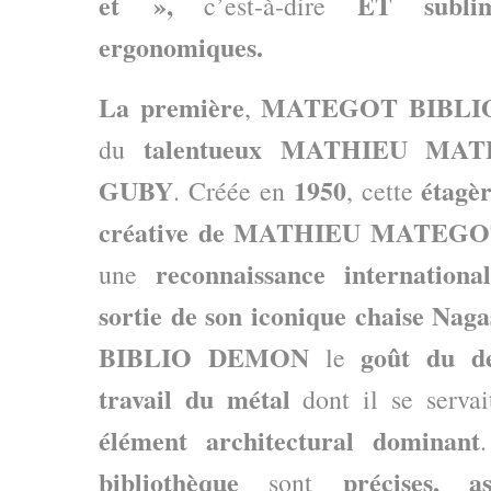
et »,
ET subli
c’est-à-dire
ergonomiques.
La première
MATEGOT BIBLI
,
talentueux MATHIEU MA
du
GUBY
1950
étagè
. Créée en
, cette
créative de MATHIEU MATEG
reconnaissance international
une
sortie de son iconique chaise Naga
BIBLIO DEMON
goût du de
le
travail du métal
dont il se serva
élément architectural dominant
bibliothèque
précises, a
sont