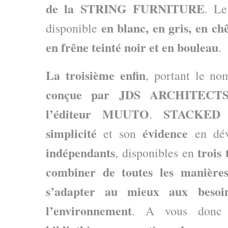
de la STRING FURNITURE
. L
en blanc, en gris, en ch
disponible
en frêne teinté noir et en bouleau
.
La troisième enfin
, portant le n
conçue par JDS ARCHITECT
l’éditeur MUUTO
STACKED
.
i
simplicité
évidence
et son
en dév
indépendants
trois 
, disponibles en
combiner de toutes les manières
s’adapter au mieux aux beso
l’environnement
. A vous don