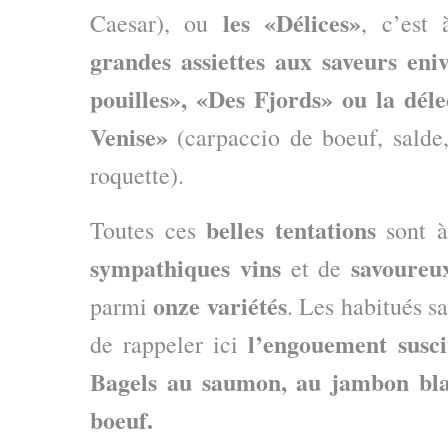
les «Délices»
Caesar), ou
, c’est
grandes assiettes aux saveurs eni
pouilles», «Des Fjords» ou la dél
Venise»
(carpaccio de boeuf, salde
roquette).
belles tentations
Toutes ces
sont 
sympathiques vins
savoureux
et de
onze variétés
parmi
. Les habitués sa
l’engouement susci
de rappeler ici
Bagels au saumon, au jambon bl
boeuf.