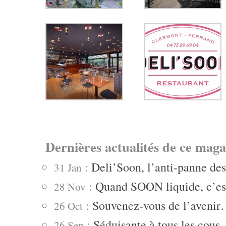
Dernières actualités de ce maga
:
Deli’Soon, l’anti-panne de
31 Jan
:
Quand SOON liquide, c’es
28 Nov
:
Souvenez-vous de l’aveni
26 Oct
:
Séduisante à tous les cou
26 Sep