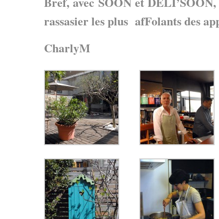
Bref, avec SOON et DELI’SOON, il
rassasier les plus afFolants des app
CharlyM