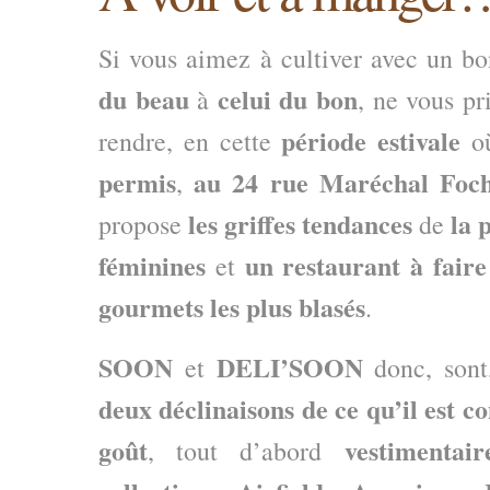
Si vous aimez à cultiver avec un b
du beau
celui du bon
à
, ne vous pr
période estivale
rendre, en cette
o
permis
au 24 rue Maréchal Foc
,
les griffes tendances
la 
propose
de
féminines
un restaurant à faire 
et
gourmets les plus blasés
.
SOON
DELI’SOON
et
donc, son
deux déclinaisons de ce qu’il est c
goût
vestimentair
, tout d’abord