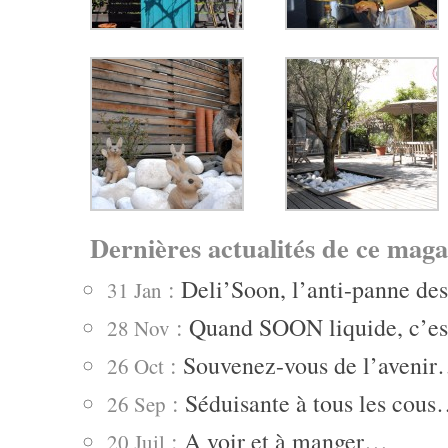
Dernières actualités de ce maga
:
Deli’Soon, l’anti-panne de
31 Jan
:
Quand SOON liquide, c’es
28 Nov
:
Souvenez-vous de l’aveni
26 Oct
:
Séduisante à tous les cou
26 Sep
:
A voir et à manger…
20 Juil