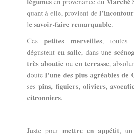
légumes
Marché S
en provenance du
l’incontou
quant à elle, provient de
savoir-faire remarquable
le
.
petites merveilles
Ces
, toutes
en salle
scénog
dégustent
, dans une
très aboutie
en terrasse
ou
, absol
l’une des plus agréables de
doute
pins, figuiers, oliviers, avoca
ses
citronniers
.
mettre en appétit
Juste pour
, u