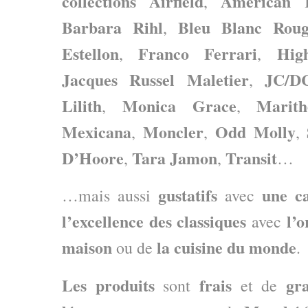
collections Airfield
American 
,
Barbara Rihl
Bleu Blanc Rou
,
Estellon
Franco Ferrari
Hig
,
,
Jacques Russel
Maletier
JC/D
,
Lilith
Monica Grace
Marit
,
,
Mexicana
Moncler
Odd Molly
,
,
,
D’Hoore
Tara Jamon
Transit
,
,
…
gustatifs
une c
…mais aussi
avec
l’excellence des classiques
l’o
avec
maison
la cuisine du monde
ou de
.
Les produits
frais
gr
sont
et de