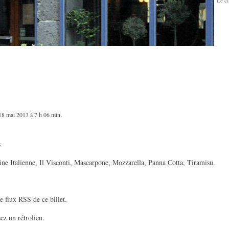
Le cl
.
18 mai 2013 à 7 h 06 min
s
ine Italienne
,
Il Visconti
,
Mascarpone
,
Mozzarella
,
Panna Cotta
,
Tiramisu
.
le
flux RSS de ce billet
.
sez un
rétrolien
.