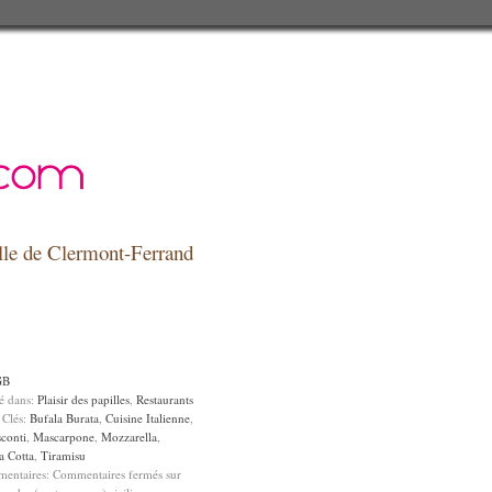
relle de Clermont-Ferrand
GB
sé dans:
Plaisir des papilles
,
Restaurants
 Clés:
Bufala Burata
,
Cuisine Italienne
,
sconti
,
Mascarpone
,
Mozzarella
,
a Cotta
,
Tiramisu
entaires:
Commentaires fermés
sur