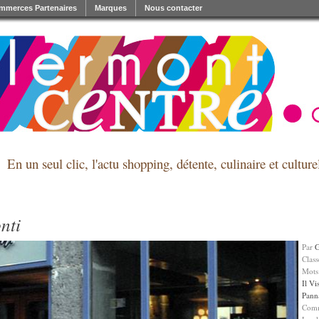
mmerces Partenaires
Marques
Nous contacter
En un seul clic, l'actu shopping, détente, culinaire et cultu
onti
Par
Clas
Mots
Il Vi
Pann
Comm