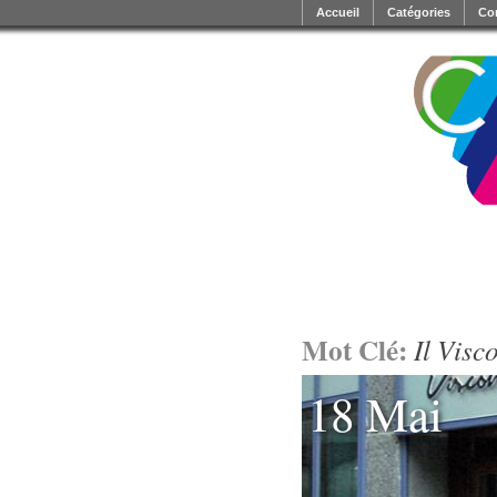
Accueil
Catégories
Co
Mot Clé:
Il Visc
18 Mai