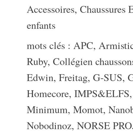
Accessoires
,
Chaussures E
enfants
mots clés :
APC
,
Armisti
Ruby
,
Collégien chausson
Edwin
,
Freitag
,
G-SUS
,
G
Homecore
,
IMPS&ELFS
Minimum
,
Momot
,
Nanob
Nobodinoz
,
NORSE PRO