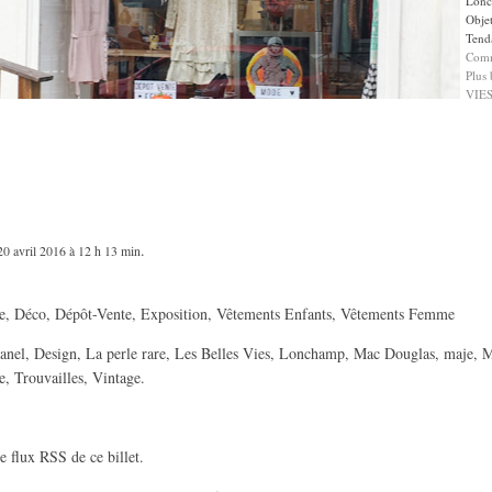
Lon
Obje
Tend
Comm
Plus
VIES 
.
20 avril 2016 à 12 h 13 min
e
,
Déco
,
Dépôt-Vente
,
Exposition
,
Vêtements Enfants
,
Vêtements Femme
anel
,
Design
,
La perle rare
,
Les Belles Vies
,
Lonchamp
,
Mac Douglas
,
maje
,
M
e
,
Trouvailles
,
Vintage
.
le
flux RSS de ce billet
.