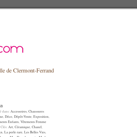
relle de Clermont-Ferrand
GB
sé dans:
Accessoires
,
Chaussures
me
,
Déco
,
Dépôt-Vente
,
Exposition
,
ments Enfants
,
Vêtements Femme
 Clés:
Art
,
Céramique
,
Chanel
,
gn
,
La perle rare
,
Les Belles Vies
,