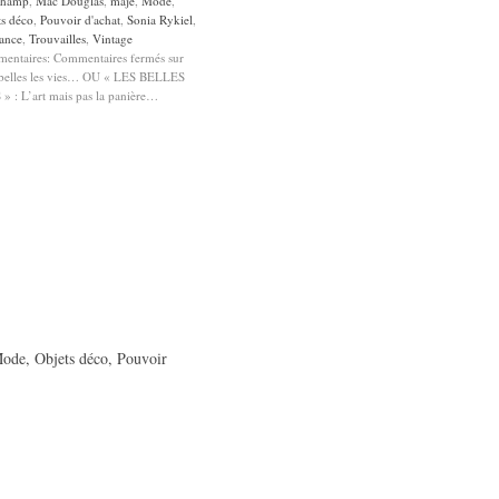
champ
,
Mac Douglas
,
maje
,
Mode
,
ts déco
,
Pouvoir d'achat
,
Sonia Rykiel
,
ance
,
Trouvailles
,
Vintage
entaires:
Commentaires fermés
sur
 belles les vies… OU « LES BELLES
» : L’art mais pas la panière…
ode
,
Objets déco
,
Pouvoir