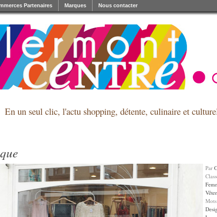
mmerces Partenaires
Marques
Nous contacter
En un seul clic, l'actu shopping, détente, culinaire et cultu
que
Par
Clas
Fem
Vête
Mots
Desi