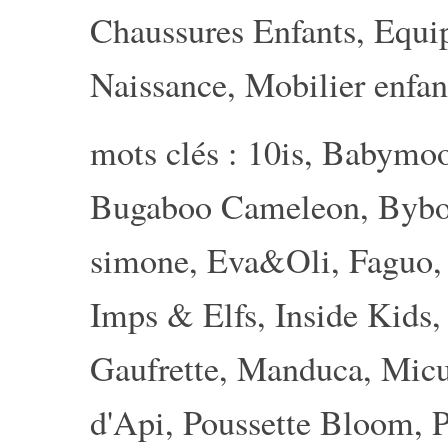
Chaussures Enfants
,
Equi
Naissance
,
Mobilier enfan
mots clés :
10is
,
Babymo
Bugaboo Cameleon
,
Byb
simone
,
Eva&Oli
,
Faguo
Imps & Elfs
,
Inside Kids
Gaufrette
,
Manduca
,
Mic
d'Api
,
Poussette Bloom
,
P